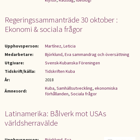
klyftor
,
Rådslag
,
ideologi
Regeringssammanträde 30 oktober :
Ekonomi & sociala frågor
Upphovsperson:
Martínez, Leticia
Medarbetare:
Björklund, Eva sammandrag och översättning
Utgivare:
Svensk-Kubanska Föreningen
Tidskrift/källa:
Tidskriften Kuba
År:
2018
Kuba
,
Samhällsutveckling
,
ekonomiska
Ämnesord:
förhållanden
,
Sociala frågor
Latinamerika: Bålverk mot USAs
världsherravälde
Upphovsperson:
Björklund, Eva