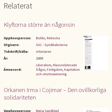
Relaterat
Klyftorna större än någonsin
Upphovsperson:
Bohlin, Rebecka
Utgivare:
SAC - Syndikalisterna
Tidskrift/källa:
Arbetaren
År:
2009
Liberalism
,
Klassrelaterade
Ämnesord:
frågor
,
Fattigdom
,
Kapitalism
och vinstmaximering
Orkanen Irma i Cojimar – Den ovillkorliga
solidariteten
Upphovsperson:
Maria Sandblad