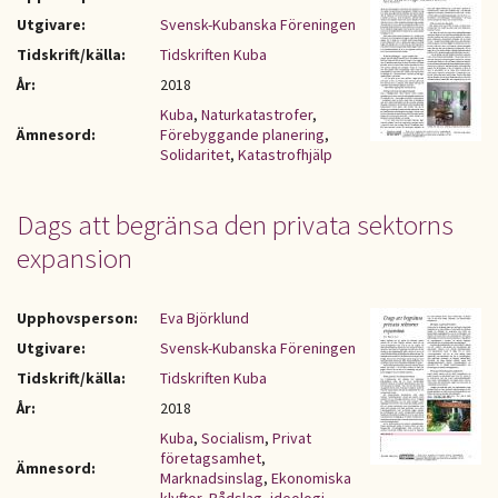
Utgivare:
Svensk-Kubanska Föreningen
Tidskrift/källa:
Tidskriften Kuba
År:
2018
Kuba
,
Naturkatastrofer
,
Ämnesord:
Förebyggande planering
,
Solidaritet
,
Katastrofhjälp
Dags att begränsa den privata sektorns
expansion
Upphovsperson:
Eva Björklund
Utgivare:
Svensk-Kubanska Föreningen
Tidskrift/källa:
Tidskriften Kuba
År:
2018
Kuba
,
Socialism
,
Privat
företagsamhet
,
Ämnesord:
Marknadsinslag
,
Ekonomiska