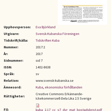
Upphovsperson:
Eva Björklund
Utgivare:
Svensk-Kubanska Föreningen
Tidskrift/källa:
Tidskriften Kuba
Nummer:
2017:2
År:
2017
Sidnummer:
sid 7
ISSN:
1402-8638
Språk:
sv
Relation:
www.svensk-kubanska.se
Ämnesord:
Kuba
,
ekonomiska förhållanden
Creative Commons Erkännande-
Rättigheter:
Ickekommersiell-Dela Lika 2.5 Sverige
Fil:
kuba_2.17_cc_s7_dyr_mat_bostadsbrist.pdf