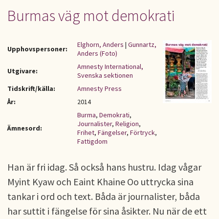
Burmas väg mot demokrati
Elghorn, Anders
|
Gunnartz,
Upphovspersoner:
Anders (Foto)
Amnesty International,
Utgivare:
Svenska sektionen
Tidskrift/källa:
Amnesty Press
År:
2014
Burma
,
Demokrati
,
Journalister
,
Religion
,
Ämnesord:
Frihet
,
Fängelser
,
Förtryck
,
Fattigdom
Han är fri idag. Så också hans hustru. Idag vågar
Myint Kyaw och Eaint Khaine Oo uttrycka sina
tankar i ord och text. Båda är journalister, båda
har suttit i fängelse för sina åsikter. Nu när de ett