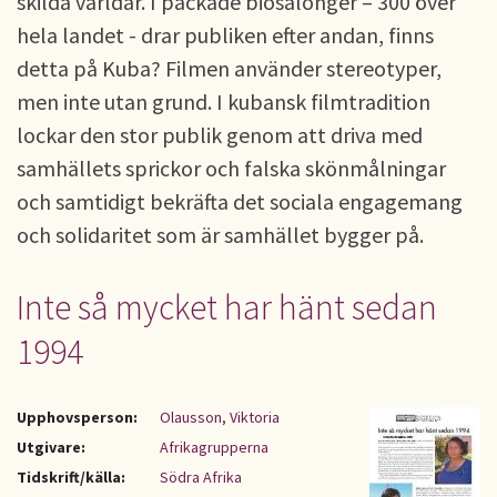
skilda världar. I packade biosalonger – 300 över
hela landet - drar publiken efter andan, finns
detta på Kuba? Filmen använder stereotyper,
men inte utan grund. I kubansk filmtradition
lockar den stor publik genom att driva med
samhällets sprickor och falska skönmålningar
och samtidigt bekräfta det sociala engagemang
och solidaritet som är samhället bygger på.
Inte så mycket har hänt sedan
1994
Upphovsperson:
Olausson, Viktoria
Utgivare:
Afrikagrupperna
Tidskrift/källa:
Södra Afrika