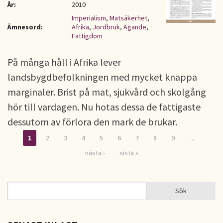
År:
2010
Imperialism
,
Matsäkerhet
,
Ämnesord:
Afrika
,
Jordbruk
,
Ägande
,
Fattigdom
På många håll i Afrika lever
landsbygdbefolkningen med mycket knappa
marginaler. Brist på mat, sjukvård och skolgång
hör till vardagen. Nu hotas dessa de fattigaste
dessutom av förlora den mark de brukar.
1
2
3
4
5
6
7
8
9
…
Sidor
nästa ›
sista »
Sök
Sök
SÖKFORMULÄR