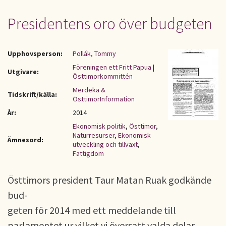
Presidentens oro över budgeten
Upphovsperson:
Pollák, Tommy
Föreningen ett Fritt Papua
|
Utgivare:
Östtimorkommittén
Merdeka &
Tidskrift/källa:
ÖsttimorInformation
År:
2014
Ekonomisk politik
,
Östtimor
,
Naturresurser
,
Ekonomisk
Ämnesord:
utveckling och tillväxt
,
Fattigdom
Östtimors president Taur Matan Ruak godkände
bud-
geten för 2014 med ett meddelande till
parlamentet ur vilket vi översatt valda delar.