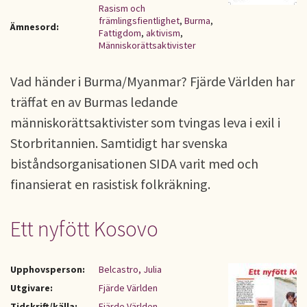
Rasism och
främlingsfientlighet
,
Burma
,
Ämnesord:
Fattigdom
,
aktivism
,
Människorättsaktivister
Vad händer i Burma/Myanmar? Fjärde Världen har
träffat en av Burmas ledande
människorättsaktivister som tvingas leva i exil i
Storbritannien. Samtidigt har svenska
biståndsorganisationen SIDA varit med och
finansierat en rasistisk folkräkning.
Ett nyfött Kosovo
Upphovsperson:
Belcastro, Julia
Utgivare:
Fjärde Världen
Tidskrift/källa:
Fjärde Världen