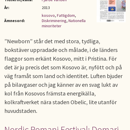
År:
2013
kosovo
,
Fattigdom
,
Ämnesord:
Diskriminering
,
Nationella
minoriteter
”Newborn” står det med stora, tydliga,
bokstäver uppradade och målade, i de länders
flaggor som erkänt Kosovo, mitt i Pristina. För
det är ju precis det som Kosovo är, nyfött och på
väg framåt som land och identitet. Luften bjuder
på bilavgaser och jag känner av en svag lukt av
kol från Kosovos främsta energikälla,
kolkraftverket nära staden Obelic, lite utanför
huvudstaden.
Nordic Romani Festival: Domari –