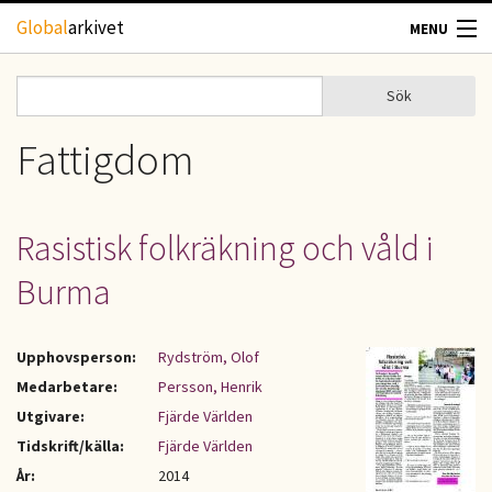
Hoppa till huvudinnehåll
Global
arkivet
MENU
TIDSKRIFTER
Sök
Sök
Sökformulär
GEOGRAFI
Fattigdom
UTBLICK
Rasistisk folkräkning och våld i
UPPHOVSRÄTT
Burma
OM OSS
Upphovsperson:
Rydström, Olof
KONTAKT
Medarbetare:
Persson, Henrik
Utgivare:
Fjärde Världen
Tidskrift/källa:
Fjärde Världen
År:
2014