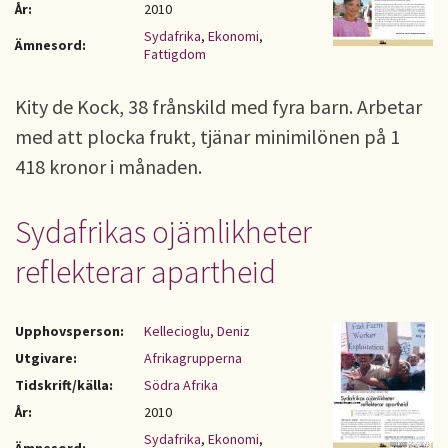
År:
2010
Sydafrika
,
Ekonomi
,
Ämnesord:
Fattigdom
Kity de Kock, 38 frånskild med fyra barn. Arbetar
med att plocka frukt, tjänar minimilönen på 1
418 kronor i månaden.
Sydafrikas ojämlikheter
reflekterar apartheid
Upphovsperson:
Kellecioglu, Deniz
Utgivare:
Afrikagrupperna
Tidskrift/källa:
Södra Afrika
År:
2010
Sydafrika
,
Ekonomi
,