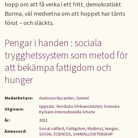
hopp om att få verka i ett fritt, demokratiskt
Burma, väl medvetna om att hoppet har tänts
förut – och släckts.
Pengar i handen : sociala
trygghetssystem som metod för
att bekämpa fattigdom och
hunger
Medarbetare:
Axelsson Nycander, Gunnel
Uppsala : Nordiska Afrikainstitutet; Svenska
Utgivare:
Kyrkans Internationella Arbete
År:
2011
Social välfärd
,
Fattigdom
,
Matbrist
,
Hunger
,
Ämnesord:
SOCIAL SCIENCES
,
SAMHÄLLSVETENSKAP