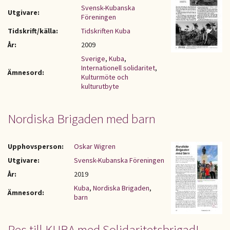
Svensk-Kubanska
Utgivare:
Föreningen
Tidskrift/källa:
Tidskriften Kuba
År:
2009
Sverige
,
Kuba
,
Internationell solidaritet
,
Ämnesord:
Kulturmöte och
kulturutbyte
Nordiska Brigaden med barn
Upphovsperson:
Oskar Wigren
Utgivare:
Svensk-Kubanska Föreningen
År:
2019
Kuba
,
Nordiska Brigaden
,
Ämnesord:
barn
Res till KUBA med Solidaritetsbrigad!