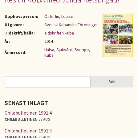
Upphovsperson:
Österlin, Louise
Utgivare:
Svensk-Kubanska Föreningen
Tidskrift/källa:
Tidskriften Kuba
År:
2014
Hälsa
,
Sjukvård
,
Sverige
,
Ämnesord:
Kuba
Sök
Sök
SÖKFORMULÄR
SENAST INLAGT
Chilebulletinen 1991:4
CHILEBULLETINEN
29 AUG
Chilebulletinen 1991:3
CHILEBULLETINEN
29 AUG