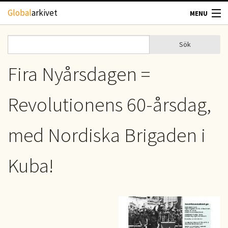
Hoppa till huvudinnehåll
Global
arkivet
MENU
TIDSKRIFTER
Sök
Sök
Sökformulär
GEOGRAFI
Fira Nyårsdagen =
UTBLICK
Revolutionens 60-årsdag,
UPPHOVSRÄTT
med Nordiska Brigaden i
OM OSS
Kuba!
KONTAKT