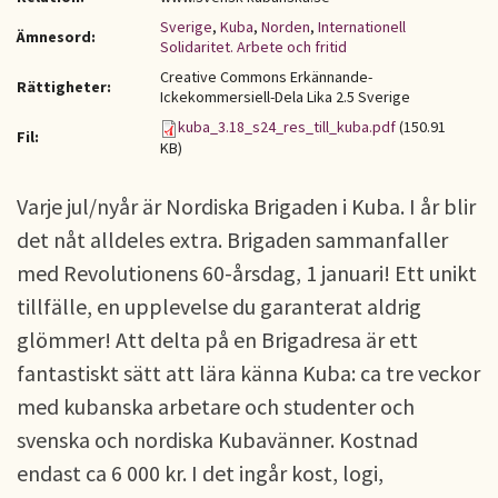
Sverige
,
Kuba
,
Norden
,
Internationell
Ämnesord:
Solidaritet. Arbete och fritid
Creative Commons Erkännande-
Rättigheter:
Ickekommersiell-Dela Lika 2.5 Sverige
kuba_3.18_s24_res_till_kuba.pdf
(150.91
Fil:
KB)
Varje jul/nyår är Nordiska Brigaden i Kuba. I år blir
det nåt alldeles extra. Brigaden sammanfaller
med Revolutionens 60-årsdag, 1 januari! Ett unikt
tillfälle, en upplevelse du garanterat aldrig
glömmer! Att delta på en Brigadresa är ett
fantastiskt sätt att lära känna Kuba: ca tre veckor
med kubanska arbetare och studenter och
svenska och nordiska Kubavänner. Kostnad
endast ca 6 000 kr. I det ingår kost, logi,