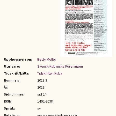
Upphovsperson:
Betty Möller
Utgivare:
Svensk-Kubanska Föreningen
Tidskrift/källa:
Tidskriften Kuba
Nummer:
2018:3
År:
2018
Sidnummer:
sid 24
ISSN:
1402-8638
Språk:
sv
Relation:
www.svensk-kubanska.se