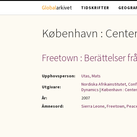
Hoppa till huvudinnehåll
Global
arkivet
TIDSKRIFTER
GEOGRAF
København : Center
Freetown : Berättelser f
Upphovsperson:
Utas, Mats
Nordiska Afrikainstitutet, Con
Utgivare:
Dynamics
|
København : Center
År:
2007
Ämnesord:
Sierra Leone
,
Freetown
,
Peace