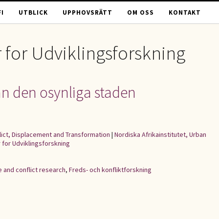
I
UTBLICK
UPPHOVSRÄTT
OM OSS
KONTAKT
 for Udviklingsforskning
rån den osynliga staden
flict, Displacement and Transformation
|
Nordiska Afrikainstitutet, Urban
 for Udviklingsforskning
 and conflict research
,
Freds- och konfliktforskning