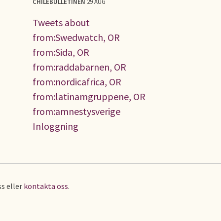
CHILEBULLETINEN
29 AUG
Tweets about
from:Swedwatch, OR
from:Sida, OR
from:raddabarnen, OR
from:nordicafrica, OR
from:latinamgruppene, OR
from:amnestysverige
Inloggning
s eller
kontakta oss
.