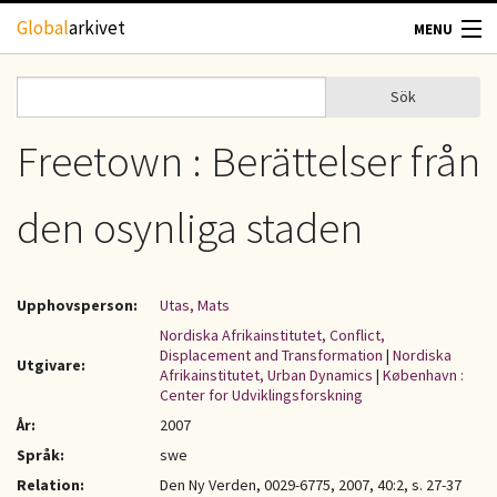
Hoppa till huvudinnehåll
Global
arkivet
MENU
TIDSKRIFTER
Sök
Sök
Sökformulär
GEOGRAFI
Freetown : Berättelser från
UTBLICK
den osynliga staden
UPPHOVSRÄTT
Upphovsperson:
Utas, Mats
OM OSS
Nordiska Afrikainstitutet, Conflict,
Displacement and Transformation
|
Nordiska
Utgivare:
Afrikainstitutet, Urban Dynamics
|
København :
KONTAKT
Center for Udviklingsforskning
År:
2007
Språk:
swe
Relation:
Den Ny Verden, 0029-6775, 2007, 40:2, s. 27-37