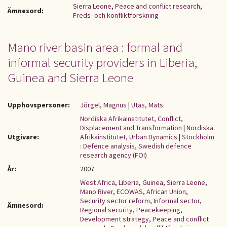
Sierra Leone
,
Peace and conflict research
,
Ämnesord:
Freds- och konfliktforskning
Mano river basin area : formal and
informal security providers in Liberia,
Guinea and Sierra Leone
Upphovspersoner:
Jörgel, Magnus
|
Utas, Mats
Nordiska Afrikainstitutet, Conflict,
Displacement and Transformation
|
Nordiska
Utgivare:
Afrikainstitutet, Urban Dynamics
|
Stockholm
: Defence analysis, Swedish defence
research agency (FOI)
År:
2007
West Africa
,
Liberia
,
Guinea
,
Sierra Leone
,
Mano River
,
ECOWAS
,
African Union
,
Security sector reform
,
Informal sector
,
Ämnesord:
Regional security
,
Peacekeeping
,
Development strategy
,
Peace and conflict