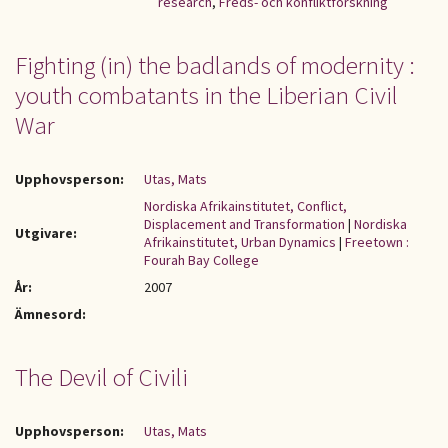
research
,
Freds- och konfliktforskning
Fighting (in) the badlands of modernity :
youth combatants in the Liberian Civil
War
Upphovsperson:
Utas, Mats
Nordiska Afrikainstitutet, Conflict,
Displacement and Transformation
|
Nordiska
Utgivare:
Afrikainstitutet, Urban Dynamics
|
Freetown :
Fourah Bay College
År:
2007
Ämnesord:
The Devil of Civili
Upphovsperson:
Utas, Mats