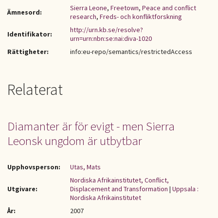
Sierra Leone
,
Freetown
,
Peace and conflict
Ämnesord:
research
,
Freds- och konfliktforskning
http://urn.kb.se/resolve?
Identifikator:
urn=urn:nbn:se:nai:diva-1020
Rättigheter:
info:eu-repo/semantics/restrictedAccess
Relaterat
Diamanter är för evigt - men Sierra
Leonsk ungdom är utbytbar
Upphovsperson:
Utas, Mats
Nordiska Afrikainstitutet, Conflict,
Utgivare:
Displacement and Transformation
|
Uppsala :
Nordiska Afrikainstitutet
År:
2007