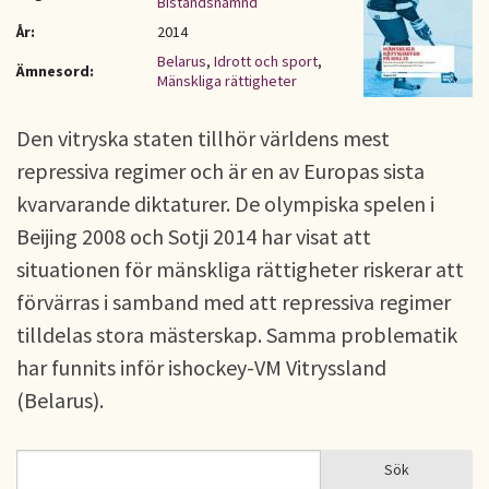
Biståndsnämnd
År:
2014
Belarus
,
Idrott och sport
,
Ämnesord:
Mänskliga rättigheter
Den vitryska staten tillhör världens mest
repressiva regimer och är en av Europas sista
kvarvarande diktaturer. De olympiska spelen i
Beijing 2008 och Sotji 2014 har visat att
situationen för mänskliga rättigheter riskerar att
förvärras i samband med att repressiva regimer
tilldelas stora mästerskap. Samma problematik
har funnits inför ishockey-VM Vitryssland
(Belarus).
Sök
Sök
SÖKFORMULÄR