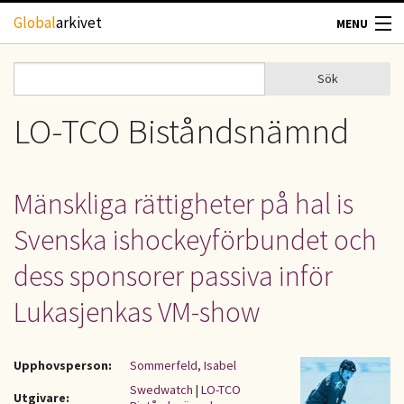
Hoppa till huvudinnehåll
Global
arkivet
MENU
TIDSKRIFTER
Sök
Sök
Sökformulär
GEOGRAFI
LO-TCO Biståndsnämnd
UTBLICK
Mänskliga rättigheter på hal is
UPPHOVSRÄTT
Svenska ishockeyförbundet och
OM OSS
dess sponsorer passiva inför
Lukasjenkas VM-show
KONTAKT
Upphovsperson:
Sommerfeld, Isabel
Swedwatch
|
LO-TCO
Utgivare: