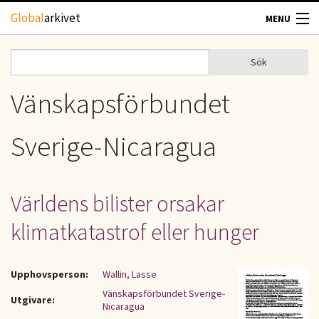
Hoppa till huvudinnehåll
Global
arkivet
MENU
TIDSKRIFTER
Sök
Sök
Sökformulär
GEOGRAFI
Vänskapsförbundet
UTBLICK
Sverige-Nicaragua
UPPHOVSRÄTT
Världens bilister orsakar
OM OSS
klimatkatastrof eller hunger
KONTAKT
Upphovsperson:
Wallin, Lasse
Vänskapsförbundet Sverige-
Utgivare:
Nicaragua