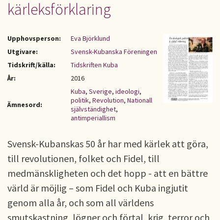
kärleksförklaring
Upphovsperson:
Eva Björklund
Utgivare:
Svensk-Kubanska Föreningen
Tidskrift/källa:
Tidskriften Kuba
År:
2016
Kuba
,
Sverige
,
ideologi
,
politik
,
Revolution
,
Nationall
Ämnesord:
självständighet
,
antimperiallism
Svensk-Kubanskas 50 år har med kärlek att göra,
till revolutionen, folket och Fidel, till
medmänskligheten och det hopp - att en bättre
värld är möjlig – som Fidel och Kuba ingjutit
genom alla år, och som all världens
smutskastning, lögner och förtal, krig, terror och