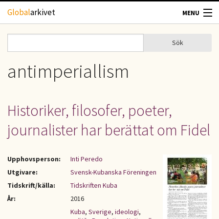
Hoppa till huvudinnehåll
Global
arkivet
MENU
TIDSKRIFTER
Sök
Sök
Sökformulär
GEOGRAFI
antimperiallism
UTBLICK
Historiker, filosofer, poeter,
UPPHOVSRÄTT
journalister har berättat om Fidel
OM OSS
Upphovsperson:
Inti Peredo
KONTAKT
Utgivare:
Svensk-Kubanska Föreningen
Tidskrift/källa:
Tidskriften Kuba
År:
2016
Kuba
,
Sverige
,
ideologi
,