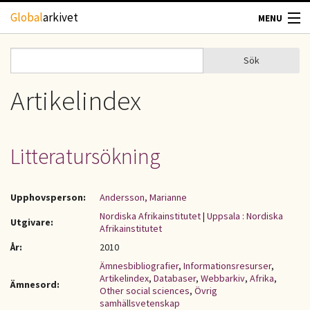
Hoppa till huvudinnehåll
Global
arkivet
MENU
TIDSKRIFTER
Sök
Sök
Sökformulär
GEOGRAFI
Artikelindex
UTBLICK
Litteratursökning
UPPHOVSRÄTT
Upphovsperson:
Andersson, Marianne
OM OSS
Nordiska Afrikainstitutet
|
Uppsala : Nordiska
Utgivare:
Afrikainstitutet
KONTAKT
År:
2010
Ämnesbibliografier
,
Informationsresurser
,
Artikelindex
,
Databaser
,
Webbarkiv
,
Afrika
,
Ämnesord:
Other social sciences
,
Övrig
samhällsvetenskap