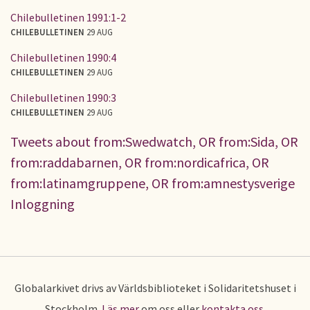
Chilebulletinen 1991:1-2
CHILEBULLETINEN
29 AUG
Chilebulletinen 1990:4
CHILEBULLETINEN
29 AUG
Chilebulletinen 1990:3
CHILEBULLETINEN
29 AUG
Tweets about from:Swedwatch, OR from:Sida, OR
from:raddabarnen, OR from:nordicafrica, OR
from:latinamgruppene, OR from:amnestysverige
Inloggning
Globalarkivet drivs av Världsbiblioteket i Solidaritetshuset i
Stockholm.
Läs mer
om oss eller
kontakta oss
.