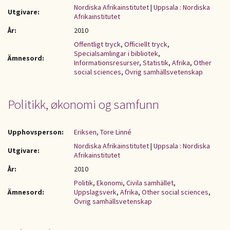
Nordiska Afrikainstitutet
|
Uppsala : Nordiska
Utgivare:
Afrikainstitutet
År:
2010
Offentligt tryck
,
Officiellt tryck
,
Specialsamlingar i bibliotek
,
Ämnesord:
Informationsresurser
,
Statistik
,
Afrika
,
Other
social sciences
,
Övrig samhällsvetenskap
Politikk, økonomi og samfunn
Upphovsperson:
Eriksen, Tore Linné
Nordiska Afrikainstitutet
|
Uppsala : Nordiska
Utgivare:
Afrikainstitutet
År:
2010
Politik
,
Ekonomi
,
Civila samhället
,
Ämnesord:
Uppslagsverk
,
Afrika
,
Other social sciences
,
Övrig samhällsvetenskap