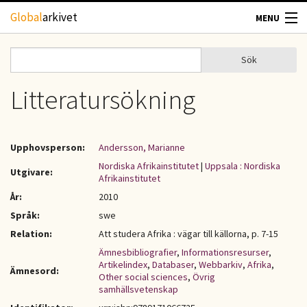
Hoppa till huvudinnehåll
Global
arkivet
MENU
TIDSKRIFTER
Sök
Sök
Sökformulär
GEOGRAFI
Litteratursökning
UTBLICK
Upphovsperson:
Andersson, Marianne
UPPHOVSRÄTT
Nordiska Afrikainstitutet
|
Uppsala : Nordiska
Utgivare:
Afrikainstitutet
År:
2010
OM OSS
Språk:
swe
Relation:
Att studera Afrika : vägar till källorna, p. 7-15
KONTAKT
Ämnesbibliografier
,
Informationsresurser
,
Artikelindex
,
Databaser
,
Webbarkiv
,
Afrika
,
Ämnesord:
Other social sciences
,
Övrig
samhällsvetenskap