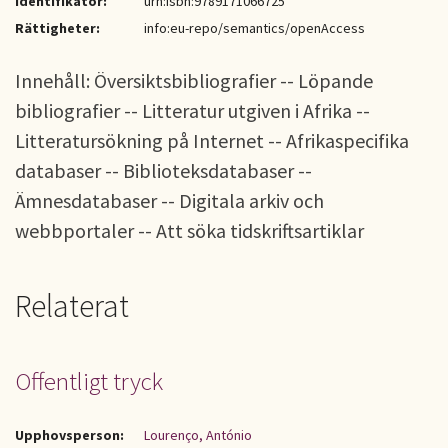
Identifikator:
urn:isbn:9789171066725
Rättigheter:
info:eu-repo/semantics/openAccess
Innehåll: Översiktsbibliografier -- Löpande
bibliografier -- Litteratur utgiven i Afrika --
Litteratursökning på Internet -- Afrikaspecifika
databaser -- Biblioteksdatabaser --
Ämnesdatabaser -- Digitala arkiv och
webbportaler -- Att söka tidskriftsartiklar
Relaterat
Offentligt tryck
Upphovsperson:
Lourenço, António