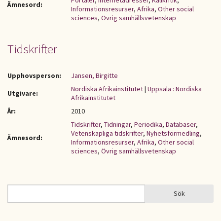
Portaler
,
Internetadresser
,
Källkritik
,
Ämnesord:
Informationsresurser
,
Afrika
,
Other social
sciences
,
Övrig samhällsvetenskap
Tidskrifter
Upphovsperson:
Jansen, Birgitte
Nordiska Afrikainstitutet
|
Uppsala : Nordiska
Utgivare:
Afrikainstitutet
År:
2010
Tidskrifter
,
Tidningar
,
Periodika
,
Databaser
,
Vetenskapliga tidskrifter
,
Nyhetsförmedling
,
Ämnesord:
Informationsresurser
,
Afrika
,
Other social
sciences
,
Övrig samhällsvetenskap
Sök
Sök
SÖKFORMULÄR