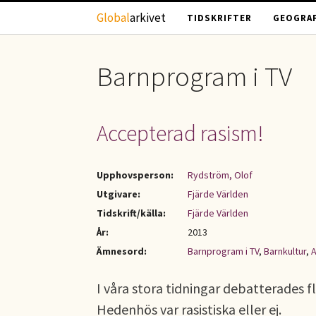
Hoppa till huvudinnehåll
Global
arkivet
TIDSKRIFTER
GEOGRAF
Barnprogram i TV
Accepterad rasism!
Upphovsperson:
Rydström, Olof
Utgivare:
Fjärde Världen
Tidskrift/källa:
Fjärde Världen
År:
2013
Ämnesord:
Barnprogram i TV
,
Barnkultur
,
A
I våra stora tidningar debatterades 
Hedenhös var rasistiska eller ej.