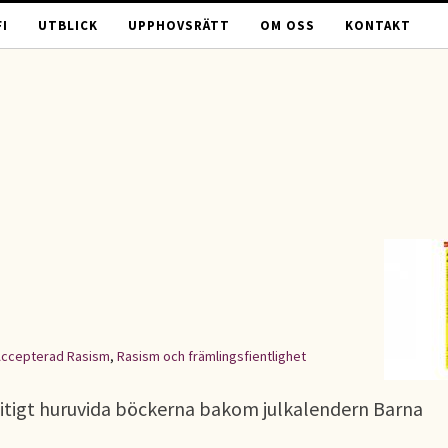
I
UTBLICK
UPPHOVSRÄTT
OM OSS
KONTAKT
ccepterad Rasism
,
Rasism och främlingsfientlighet
flitigt huruvida böckerna bakom julkalendern Barna