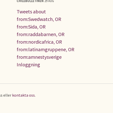
CHILEBULLETINEN
29 AUG
Tweets about
from:Swedwatch, OR
from:Sida, OR
from:raddabarnen, OR
from:nordicafrica, OR
from:latinamgruppene, OR
from:amnestysverige
Inloggning
s eller
kontakta oss
.