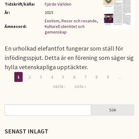
Tidskrift/källa:
Fjärde Världen
År:
2015
Exotism
,
Resor och resande
,
Ämnesord:
Kulturell identitet och
gemenskap
En urholkad elefantfot fungerar som ställ för
infödingsspjut. Detta är en förening som säger sig
hylla vetenskapliga upptäckter.
1
2
3
4
5
6
7
8
9
…
Sidor
nästa ›
sista »
Sök
Sök
SÖKFORMULÄR
SENAST INLAGT