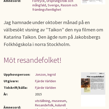
Ämnesord:
Förtryck
,
Ursprungsfolk och
mångfald
,
Sverige
,
Rasism och
främlingsfientlighet
Jag hamnade under oktober månad på en
välbesökt visning av ”Taikon” den nya filmen om
Katarina Taikon. Den ägde rum på Jakobsbergs
Folkhögskola i norra Stockholm.
Möt resandefolket!
Upphovsperson:
Jonzon, Ingrid
Utgivare:
Fjärde Världen
Tidskrift/källa:
Fjärde Världen
År:
2015
utställning
,
museeum
,
Resandefolk
,
kulurell
Ämnesord: