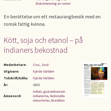
Diskriminering av romer
En berättelse om ett restaurangbesök med en
romsk fattig kvinna.
Kött, soja och etanol – på
indianers bekostnad
Medarbetare:
Cruz, José
Utgivare:
Fjärde Världen
Tidskrift/källa:
Fjärde Världen
År:
2015
indian
,
guaranikaiowá-
Ämnesord:
indianerna
,
Nationella
minoriteter
,
Braslilien