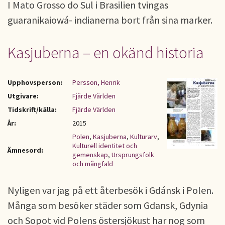
I Mato Grosso do Sul i Brasilien tvingas
guaranikaiowá- indianerna bort från sina marker.
Kasjuberna – en okänd historia
Upphovsperson:
Persson, Henrik
Utgivare:
Fjärde Världen
Tidskrift/källa:
Fjärde Världen
År:
2015
Polen
,
Kasjuberna
,
Kulturarv
,
Kulturell identitet och
Ämnesord:
gemenskap
,
Ursprungsfolk
och mångfald
Nyligen var jag på ett återbesök i Gdánsk i Polen.
Många som besöker städer som Gdansk, Gdynia
och Sopot vid Polens östersjökust har nog som