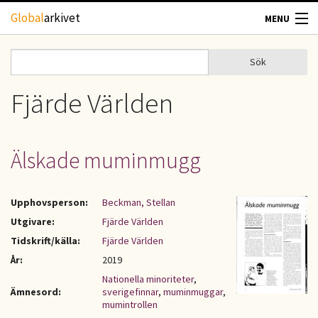
Hoppa till huvudinnehåll
Global
arkivet
MENU
TIDSKRIFTER
Sök
Sök
Sökformulär
GEOGRAFI
Fjärde Världen
UTBLICK
Älskade muminmugg
UPPHOVSRÄTT
Upphovsperson:
Beckman, Stellan
OM OSS
Utgivare:
Fjärde Världen
Tidskrift/källa:
Fjärde Världen
KONTAKT
År:
2019
Nationella minoriteter
,
Ämnesord:
sverigefinnar
,
muminmuggar
,
mumintrollen