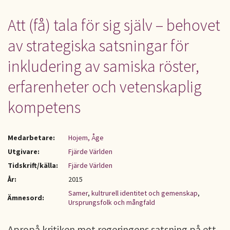
Att (få) tala för sig själv – behovet
av strategiska satsningar för
inkludering av samiska röster,
erfarenheter och vetenskaplig
kompetens
Medarbetare:
Hojem, Åge
Utgivare:
Fjärde Världen
Tidskrift/källa:
Fjärde Världen
År:
2015
Samer
,
kultrurell identitet och gemenskap
,
Ämnesord:
Ursprungsfolk och mångfald
Apropå kritiken mot regeringens satsning på ett