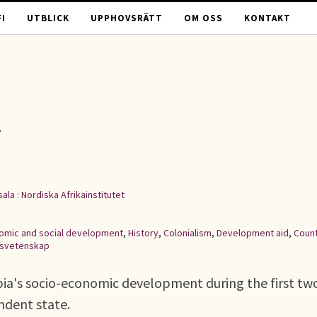
I
UTBLICK
UPPHOVSRÄTT
OM OSS
KONTAKT
y
ala : Nordiska Afrikainstitutet
omic and social development
,
History
,
Colonialism
,
Development aid
,
Coun
tsvetenskap
bia's socio-economic development during the first tw
ndent state.