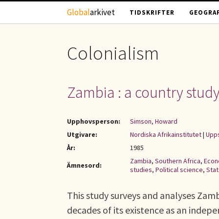
Hoppa till huvudinnehåll
Global
arkivet
TIDSKRIFTER
GEOGRAF
Colonialism
Zambia : a country stud
Upphovsperson:
Simson, Howard
Utgivare:
Nordiska Afrikainstitutet
|
Upps
År:
1985
Zambia
,
Southern Africa
,
Econ
Ämnesord:
studies
,
Political science
,
Sta
This study surveys and analyses Zam
decades of its existence as an indepe