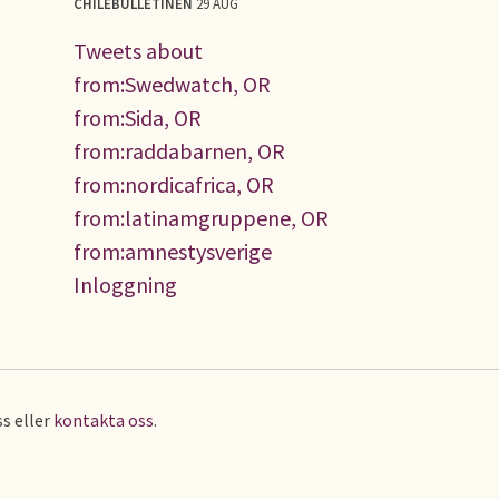
CHILEBULLETINEN
29 AUG
Tweets about
from:Swedwatch, OR
from:Sida, OR
from:raddabarnen, OR
from:nordicafrica, OR
from:latinamgruppene, OR
from:amnestysverige
Inloggning
s eller
kontakta oss
.