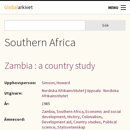
Hoppa till huvudinnehåll
Global
arkivet
MENU
TIDSKRIFTER
Sök
Sök
Sökformulär
GEOGRAFI
Southern Africa
UTBLICK
Zambia : a country study
UPPHOVSRÄTT
Upphovsperson:
Simson, Howard
OM OSS
Nordiska Afrikainstitutet
|
Uppsala : Nordiska
Utgivare:
Afrikainstitutet
KONTAKT
År:
1985
Zambia
,
Southern Africa
,
Economic and social
development
,
History
,
Colonialism
,
Ämnesord:
Development aid
,
Country studies
,
Political
science
,
Statsvetenskap