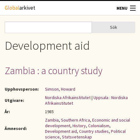
Hoppa till huvudinnehåll
Global
arkivet
MENU
TIDSKRIFTER
Sök
Sök
Sökformulär
GEOGRAFI
Development aid
UTBLICK
Zambia : a country study
UPPHOVSRÄTT
Upphovsperson:
Simson, Howard
OM OSS
Nordiska Afrikainstitutet
|
Uppsala : Nordiska
Utgivare:
Afrikainstitutet
KONTAKT
År:
1985
Zambia
,
Southern Africa
,
Economic and social
development
,
History
,
Colonialism
,
Ämnesord:
Development aid
,
Country studies
,
Political
science
,
Statsvetenskap