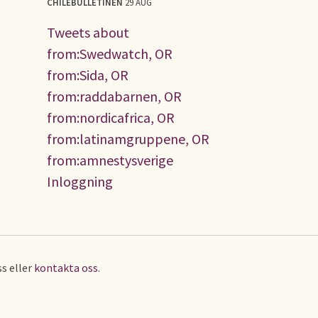
CHILEBULLETINEN
29 AUG
Tweets about
from:Swedwatch, OR
from:Sida, OR
from:raddabarnen, OR
from:nordicafrica, OR
from:latinamgruppene, OR
from:amnestysverige
Inloggning
s eller
kontakta oss
.