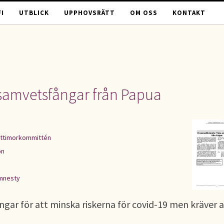
I
UTBLICK
UPPHOVSRÄTT
OM OSS
KONTAKT
samvetsfångar från Papua
ttimorkommittén
on
mnesty
gar för att minska riskerna för covid-19 men kräver a