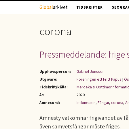
Hoppa till huvudinnehåll
Global
arkivet
TIDSKRIFTER
GEOGRAF
corona
Pressmeddelande: frige 
Upphovsperson:
Gabriel Jonsson
Utgivare:
Föreningen ett Fritt Papua
|
Ös
Tidskrift/källa:
Merdeka & ÖsttimorInformati
År:
2020
Ämnesord:
Indonesien
,
Fångar
,
corona
,
A
Amnesty välkomnar frigivandet av fån
även samvetsfångar måste friges.