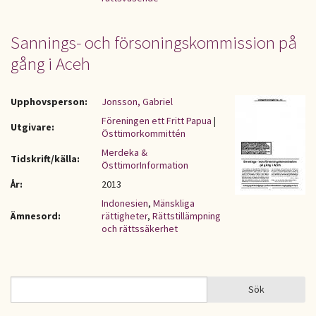
Sannings- och försoningskommission på
gång i Aceh
Upphovsperson:
Jonsson, Gabriel
Föreningen ett Fritt Papua
|
Utgivare:
Östtimorkommittén
Merdeka &
Tidskrift/källa:
ÖsttimorInformation
År:
2013
Indonesien
,
Mänskliga
Ämnesord:
rättigheter
,
Rättstillämpning
och rättssäkerhet
Sök
Sök
SÖKFORMULÄR