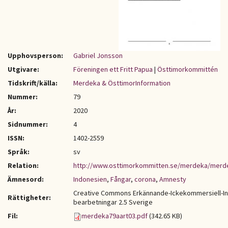
Upphovsperson:
Gabriel Jonsson
Utgivare:
Föreningen ett Fritt Papua
|
Östtimorkommittén
Tidskrift/källa:
Merdeka & ÖsttimorInformation
Nummer:
79
År:
2020
Sidnummer:
4
ISSN:
1402-2559
Språk:
sv
Relation:
http://www.osttimorkommitten.se/merdeka/merd
Ämnesord:
Indonesien
,
Fångar
,
corona
,
Amnesty
Creative Commons Erkännande-Ickekommersiell-I
Rättigheter:
bearbetningar 2.5 Sverige
Fil:
merdeka79aart03.pdf
(342.65 KB)