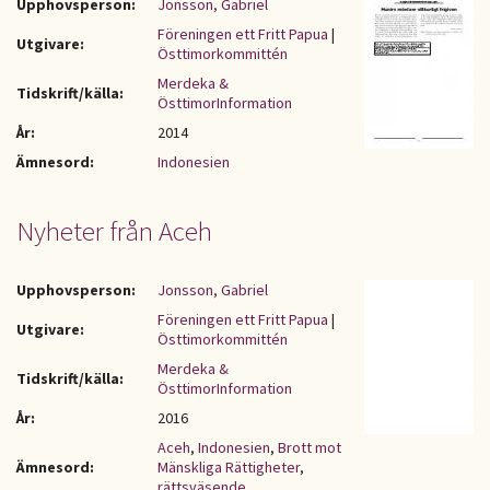
Upphovsperson:
Jonsson, Gabriel
Föreningen ett Fritt Papua
|
Utgivare:
Östtimorkommittén
Merdeka &
Tidskrift/källa:
ÖsttimorInformation
År:
2014
Ämnesord:
Indonesien
Nyheter från Aceh
Upphovsperson:
Jonsson, Gabriel
Föreningen ett Fritt Papua
|
Utgivare:
Östtimorkommittén
Merdeka &
Tidskrift/källa:
ÖsttimorInformation
År:
2016
Aceh
,
Indonesien
,
Brott mot
Ämnesord:
Mänskliga Rättigheter
,
rättsväsende