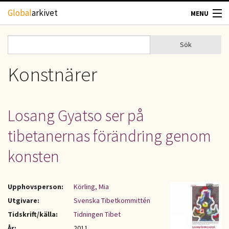
Hoppa till huvudinnehåll
Global
arkivet
MENU
TIDSKRIFTER
Sök
Sök
Sökformulär
GEOGRAFI
Konstnärer
UTBLICK
Losang Gyatso ser på
UPPHOVSRÄTT
tibetanernas förändring genom
OM OSS
konsten
KONTAKT
Upphovsperson:
Körling, Mia
Utgivare:
Svenska Tibetkommittén
Tidskrift/källa:
Tidningen Tibet
År:
2011