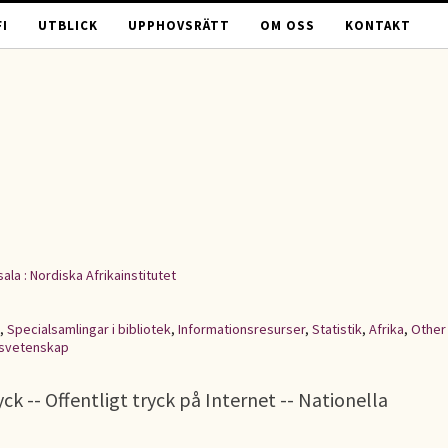
I
UTBLICK
UPPHOVSRÄTT
OM OSS
KONTAKT
ala : Nordiska Afrikainstitutet
,
Specialsamlingar i bibliotek
,
Informationsresurser
,
Statistik
,
Afrika
,
Other
lsvetenskap
ck -- Offentligt tryck på Internet -- Nationella