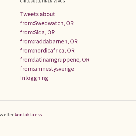
CHILEBULLETINEN
29 AUG
Tweets about
from:Swedwatch, OR
from:Sida, OR
from:raddabarnen, OR
from:nordicafrica, OR
from:latinamgruppene, OR
from:amnestysverige
Inloggning
s eller
kontakta oss
.