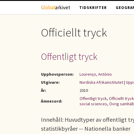
Hoppa till huvudinnehåll
Global
arkivet
TIDSKRIFTER
GEOGRAF
Officiellt tryck
Offentligt tryck
Upphovsperson:
Lourenço, António
Utgivare:
Nordiska Afrikainstitutet
|
Upps
År:
2010
Offentligt tryck
,
Officiellt tryck
Ämnesord:
social sciences
,
Övrig samhäl
Innehåll: Huvudtyper av offentligt try
statistikbyråer -- Nationella banker