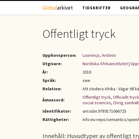
Hoppa till huvudinnehåll
Global
arkivet
TIDSKRIFTER
GEOGRAF
Offentligt tryck
Upphovsperson:
Lourenço, António
Utgivare:
Nordiska Afrikainstitutet
|
Upps
År:
2010
Språk:
swe
Relation:
Att studera Afrika : Vägar till k
Offentligt tryck
,
Officiellt tryck
Ämnesord:
social sciences
,
Övrig samhäl
Identifikator:
urn:isbn:9789171066725
Rättigheter:
info:eu-repo/semantics/open
Innehåll: Huvudtyper av offentligt try