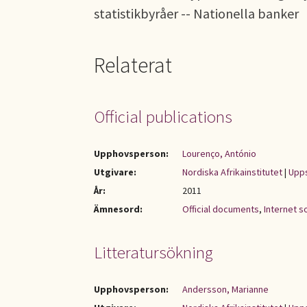
statistikbyråer -- Nationella banker
Relaterat
Official publications
Upphovsperson:
Lourenço, António
Utgivare:
Nordiska Afrikainstitutet
|
Upps
År:
2011
Ämnesord:
Official documents
,
Internet s
Litteratursökning
Upphovsperson:
Andersson, Marianne