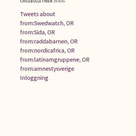
CHILEBULLETINEN
29 AUG
Tweets about
from:Swedwatch, OR
from:Sida, OR
from:raddabarnen, OR
from:nordicafrica, OR
from:latinamgruppene, OR
from:amnestysverige
Inloggning