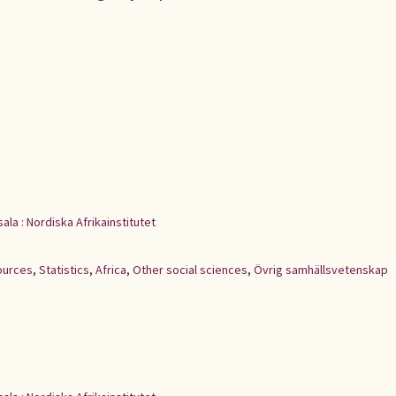
ala : Nordiska Afrikainstitutet
ources
,
Statistics
,
Africa
,
Other social sciences
,
Övrig samhällsvetenskap