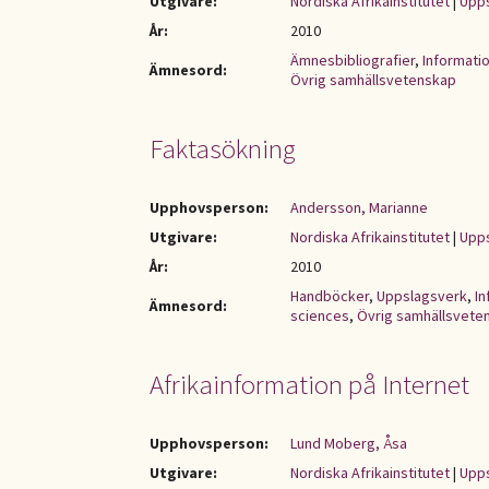
Utgivare:
Nordiska Afrikainstitutet
|
Upps
År:
2010
Ämnesbibliografier
,
Informati
Ämnesord:
Övrig samhällsvetenskap
Faktasökning
Upphovsperson:
Andersson, Marianne
Utgivare:
Nordiska Afrikainstitutet
|
Upps
År:
2010
Handböcker
,
Uppslagsverk
,
In
Ämnesord:
sciences
,
Övrig samhällsvete
Afrikainformation på Internet
Upphovsperson:
Lund Moberg, Åsa
Utgivare:
Nordiska Afrikainstitutet
|
Upps