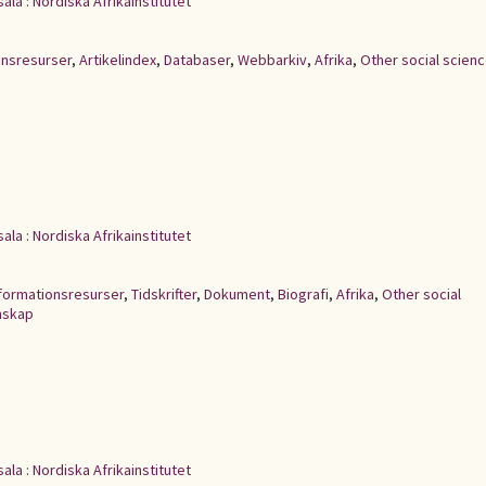
ala : Nordiska Afrikainstitutet
onsresurser
,
Artikelindex
,
Databaser
,
Webbarkiv
,
Afrika
,
Other social scien
ala : Nordiska Afrikainstitutet
formationsresurser
,
Tidskrifter
,
Dokument
,
Biografi
,
Afrika
,
Other social
nskap
ala : Nordiska Afrikainstitutet