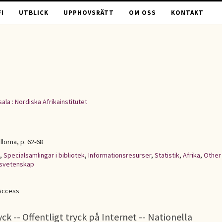
I
UTBLICK
UPPHOVSRÄTT
OM OSS
KONTAKT
ala : Nordiska Afrikainstitutet
ällorna, p. 62-68
,
Specialsamlingar i bibliotek
,
Informationsresurser
,
Statistik
,
Afrika
,
Other
lsvetenskap
Access
ck -- Offentligt tryck på Internet -- Nationella