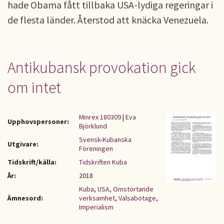
hade Obama fått tillbaka USA-lydiga regeringar i
de flesta länder. Återstod att knäcka Venezuela.
Antikubansk provokation gick
om intet
Minrex 180309
|
Eva
Upphovspersoner:
Björklund
Svensk-Kubanska
Utgivare:
Föreningen
Tidskrift/källa:
Tidskriften Kuba
År:
2018
Kuba
,
USA
,
Omstörtande
Ämnesord:
verksamhet
,
Valsabotage
,
Imperialism