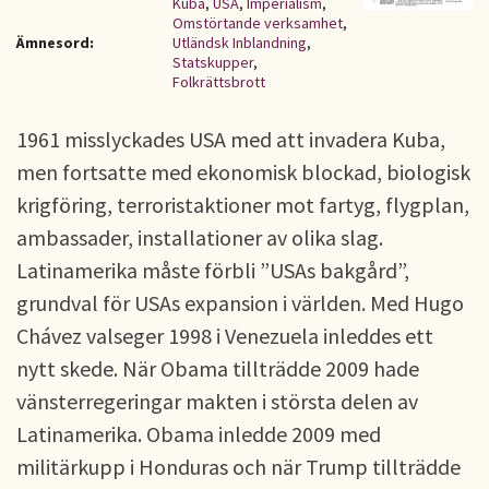
Kuba
,
USA
,
Imperialism
,
Omstörtande verksamhet
,
Ämnesord:
Utländsk Inblandning
,
Statskupper
,
Folkrättsbrott
1961 misslyckades USA med att invadera Kuba,
men fortsatte med ekonomisk blockad, biologisk
krigföring, terroristaktioner mot fartyg, flygplan,
ambassader, installationer av olika slag.
Latinamerika måste förbli ”USAs bakgård”,
grundval för USAs expansion i världen. Med Hugo
Chávez valseger 1998 i Venezuela inleddes ett
nytt skede. När Obama tillträdde 2009 hade
vänsterregeringar makten i största delen av
Latinamerika. Obama inledde 2009 med
militärkupp i Honduras och när Trump tillträdde