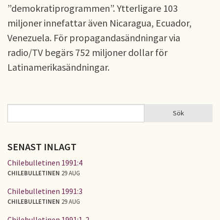
”demokratiprogrammen”. Ytterligare 103
miljoner innefattar även Nicaragua, Ecuador,
Venezuela. För propagandasändningar via
radio/TV begärs 752 miljoner dollar för
Latinamerikasändningar.
Sök
Sök
SÖKFORMULÄR
SENAST INLAGT
Chilebulletinen 1991:4
CHILEBULLETINEN
29 AUG
Chilebulletinen 1991:3
CHILEBULLETINEN
29 AUG
Chilebulletinen 1991:1-2