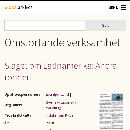
Hoppa till huvudinnehåll
Global
arkivet
MENU
TIDSKRIFTER
Sök
Sök
Sökformulär
GEOGRAFI
Omstörtande verksamhet
UTBLICK
Slaget om Latinamerika: Andra
UPPHOVSRÄTT
ronden
OM OSS
Upphovspersoner:
Eva Björklund
|
KONTAKT
Svensk-Kubanska
Utgivare:
Föreningen
Tidskrift/källa:
Tidskriften Kuba
År:
2018