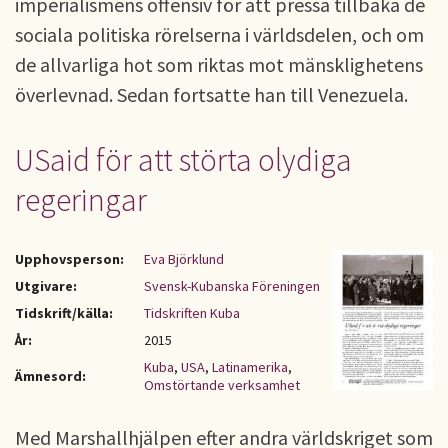
imperialismens offensiv för att pressa tillbaka de
sociala politiska rörelserna i världsdelen, och om
de allvarliga hot som riktas mot mänsklighetens
överlevnad. Sedan fortsatte han till Venezuela.
USaid för att störta olydiga
regeringar
Upphovsperson:
Eva Björklund
Utgivare:
Svensk-Kubanska Föreningen
Tidskrift/källa:
Tidskriften Kuba
År:
2015
Kuba
,
USA
,
Latinamerika
,
Ämnesord:
Omstörtande verksamhet
Med Marshallhjälpen efter andra världskriget som