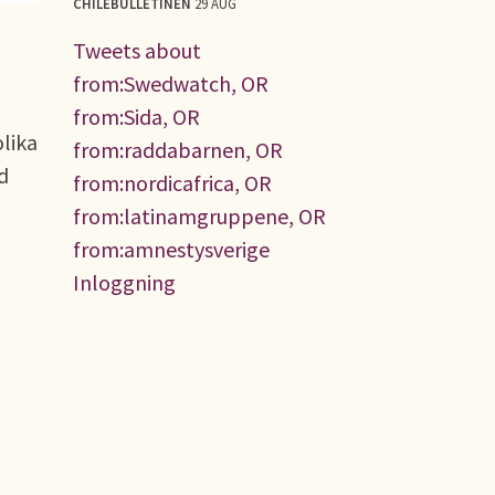
CHILEBULLETINEN
29 AUG
Tweets about
from:Swedwatch, OR
from:Sida, OR
olika
from:raddabarnen, OR
d
from:nordicafrica, OR
from:latinamgruppene, OR
from:amnestysverige
Inloggning