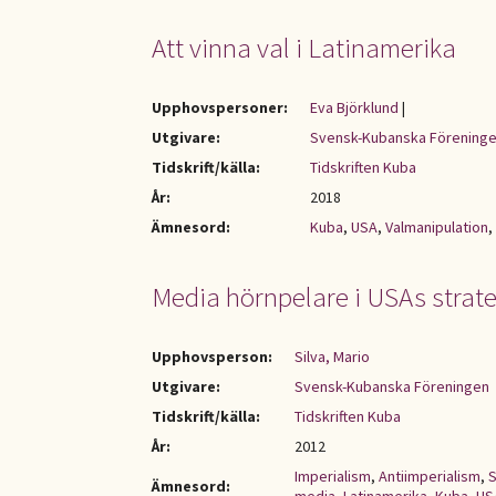
Att vinna val i Latinamerika
Upphovspersoner:
Eva Björklund
|
Utgivare:
Svensk-Kubanska Förening
Tidskrift/källa:
Tidskriften Kuba
År:
2018
Ämnesord:
Kuba
,
USA
,
Valmanipulation
,
Media hörnpelare i USAs strate
Upphovsperson:
Silva, Mario
Utgivare:
Svensk-Kubanska Föreningen
Tidskrift/källa:
Tidskriften Kuba
År:
2012
Imperialism
,
Antiimperialism
,
S
Ämnesord: