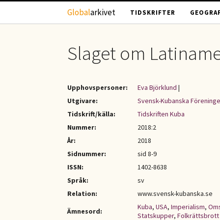
Hoppa till huvudinnehåll
Global
arkivet
TIDSKRIFTER
GEOGRAF
Slaget om Latiname
Upphovspersoner:
Eva Björklund
|
Utgivare:
Svensk-Kubanska Förening
Tidskrift/källa:
Tidskriften Kuba
Nummer:
2018:2
År:
2018
Sidnummer:
sid 8-9
ISSN:
1402-8638
Språk:
sv
Relation:
www.svensk-kubanska.se
Kuba
,
USA
,
Imperialism
,
Oms
Ämnesord:
Statskupper
,
Folkrättsbrott