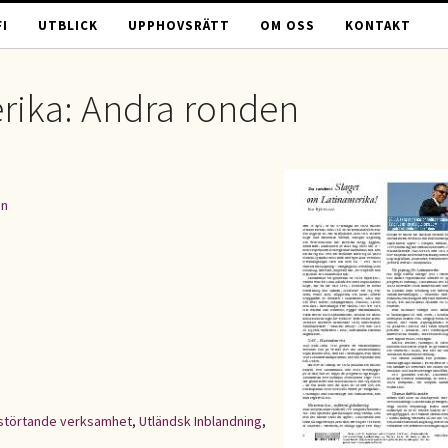
I
UTBLICK
UPPHOVSRÄTT
OM OSS
KONTAKT
rika: Andra ronden
en
törtande verksamhet
,
Utländsk Inblandning
,