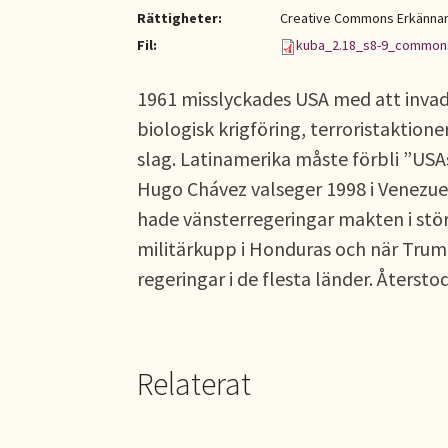
Rättigheter:
Creative Commons Erkännand
Fil:
kuba_2.18_s8-9_common
1961 misslyckades USA med att inva
biologisk krigföring, terroristaktione
slag. Latinamerika måste förbli ”USA
Hugo Chávez valseger 1998 i Venezuel
hade vänsterregeringar makten i stö
militärkupp i Honduras och när Trum
regeringar i de flesta länder. Återst
Relaterat