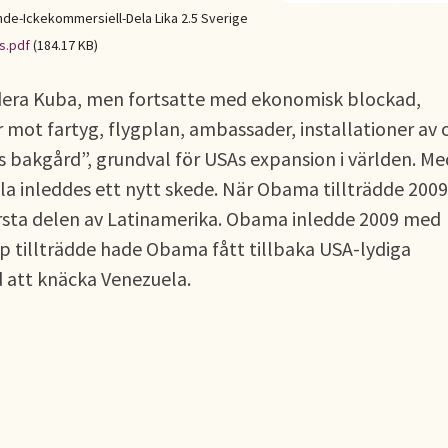
e-Ickekommersiell-Dela Lika 2.5 Sverige
s.pdf
(184.17 KB)
dera Kuba, men fortsatte med ekonomisk blockad,
r mot fartyg, flygplan, ambassader, installationer av 
s bakgård”, grundval för USAs expansion i världen. Me
a inleddes ett nytt skede. När Obama tillträdde 2009
rsta delen av Latinamerika. Obama inledde 2009 med
p tillträdde hade Obama fått tillbaka USA-lydiga
od att knäcka Venezuela.