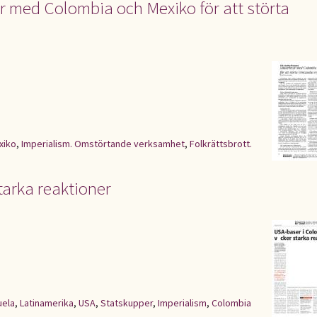
 med Colombia och Mexiko för att störta
xiko
,
Imperialism. Omstörtande verksamhet
,
Folkrättsbrott.
tarka reaktioner
uela
,
Latinamerika
,
USA
,
Statskupper
,
Imperialism
,
Colombia