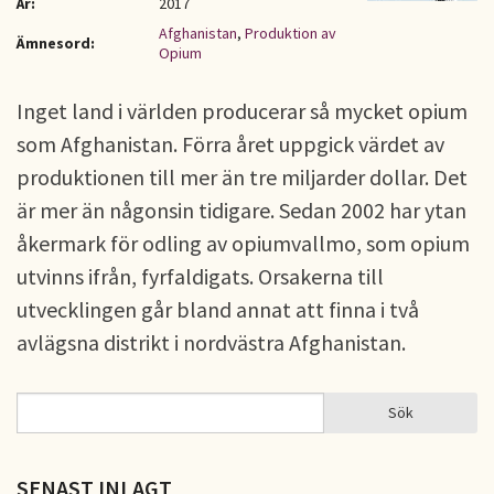
År:
2017
Afghanistan
,
Produktion av
Ämnesord:
Opium
Inget land i världen producerar så mycket opium
som Afghanistan. Förra året uppgick värdet av
produktionen till mer än tre miljarder dollar. Det
är mer än någonsin tidigare. Sedan 2002 har ytan
åkermark för odling av opiumvallmo, som opium
utvinns ifrån, fyrfaldigats. Orsakerna till
utvecklingen går bland annat att finna i två
avlägsna distrikt i nordvästra Afghanistan.
Sök
Sök
SÖKFORMULÄR
SENAST INLAGT