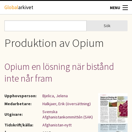
Hoppa till huvudinnehåll
Global
arkivet
MENU
TIDSKRIFTER
Sök
Sök
Sökformulär
GEOGRAFI
Produktion av Opium
UTBLICK
Opium en lösning när bistånd
UPPHOVSRÄTT
inte når fram
OM OSS
Upphovsperson:
Bjelica, Jelena
KONTAKT
Medarbetare:
Halkjaer, Erik (översättning)
Svenska
Utgivare:
Afghanistankommittén (SAK)
Tidskrift/källa:
Afghanistan-nytt