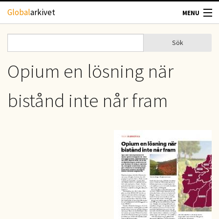
Hoppa till huvudinnehåll
Global
arkivet
MENU
TIDSKRIFTER
Sök
Sök
Sökformulär
GEOGRAFI
Opium en lösning när
UTBLICK
bistånd inte når fram
UPPHOVSRÄTT
OM OSS
KONTAKT