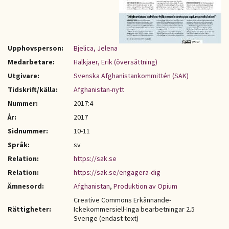
Upphovsperson:
Bjelica, Jelena
Medarbetare:
Halkjaer, Erik (översättning)
Utgivare:
Svenska Afghanistankommittén (SAK)
Tidskrift/källa:
Afghanistan-nytt
Nummer:
2017:4
År:
2017
Sidnummer:
10-11
Språk:
sv
Relation:
https://sak.se
Relation:
https://sak.se/engagera-dig
Ämnesord:
Afghanistan
,
Produktion av Opium
Creative Commons Erkännande-
Rättigheter:
Ickekommersiell-Inga bearbetningar 2.5
Sverige (endast text)