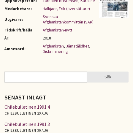
Upphovsperson:
Tørholen Kristensen, Karoline
Medarbetare:
Halkjaer, Erik (översättare)
Svenska
Utgivare:
Afghanistankommittén (SAK)
Tidskrift/källa:
Afghanistan-nytt
År:
2018
Afghanistan
,
Jämställdhet
,
Ämnesord:
Diskriminering
Sök
Sök
SÖKFORMULÄR
SENAST INLAGT
Chilebulletinen 1991:4
CHILEBULLETINEN
29 AUG
Chilebulletinen 1991:3
CHILEBULLETINEN
29 AUG