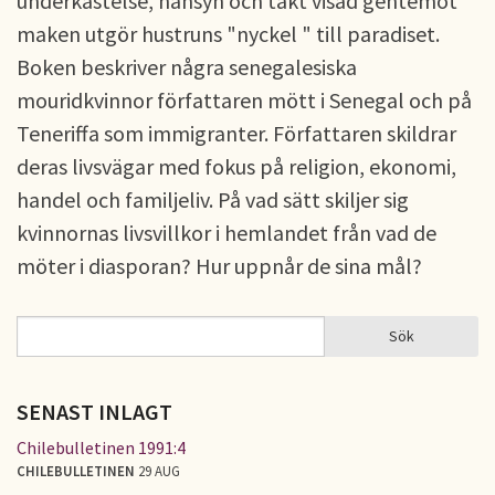
underkastelse, hänsyn och takt visad gentemot
maken utgör hustruns "nyckel " till paradiset.
Boken beskriver några senegalesiska
mouridkvinnor författaren mött i Senegal och på
Teneriffa som immigranter. Författaren skildrar
deras livsvägar med fokus på religion, ekonomi,
handel och familjeliv. På vad sätt skiljer sig
kvinnornas livsvillkor i hemlandet från vad de
möter i diasporan? Hur uppnår de sina mål?
Sök
Sök
SÖKFORMULÄR
SENAST INLAGT
Chilebulletinen 1991:4
CHILEBULLETINEN
29 AUG