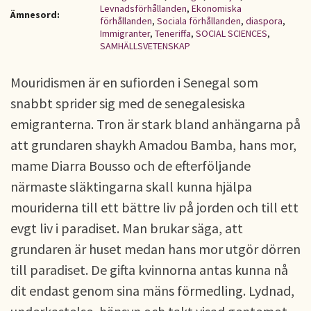
Levnadsförhållanden
,
Ekonomiska
Ämnesord:
förhållanden
,
Sociala förhållanden
,
diaspora
,
Immigranter
,
Teneriffa
,
SOCIAL SCIENCES
,
SAMHÄLLSVETENSKAP
Mouridismen är en sufiorden i Senegal som
snabbt sprider sig med de senegalesiska
emigranterna. Tron är stark bland anhängarna på
att grundaren shaykh Amadou Bamba, hans mor,
mame Diarra Bousso och de efterföljande
närmaste släktingarna skall kunna hjälpa
mouriderna till ett bättre liv på jorden och till ett
evgt liv i paradiset. Man brukar säga, att
grundaren är huset medan hans mor utgör dörren
till paradiset. De gifta kvinnorna antas kunna nå
dit endast genom sina mäns förmedling. Lydnad,