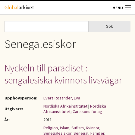
Hoppa till huvudinnehåll
Global
arkivet
MENU
TIDSKRIFTER
Sök
Sök
Sökformulär
GEOGRAFI
Senegalesiskor
UTBLICK
Nyckeln till paradiset :
UPPHOVSRÄTT
sengalesiska kvinnors livsvägar
OM OSS
Upphovsperson:
Evers Rosander, Eva
KONTAKT
Nordiska Afrikainstitutet
|
Nordiska
Utgivare:
Afrikainstitutet; Carlssons förlag
År:
2011
Religion
,
Islam
,
Sufism
,
Kvinnor
,
Senegalesiskor
,
Senegal
,
Familjer
,