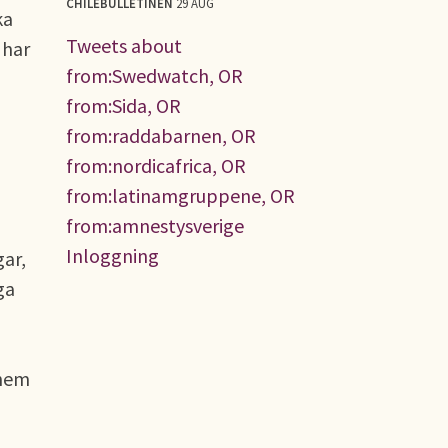
CHILEBULLETINEN
29 AUG
ka
Tweets about
 har
from:Swedwatch, OR
from:Sida, OR
from:raddabarnen, OR
from:nordicafrica, OR
from:latinamgruppene, OR
from:amnestysverige
Inloggning
ar,
ga
 hem