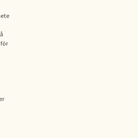
bete
på
för
er