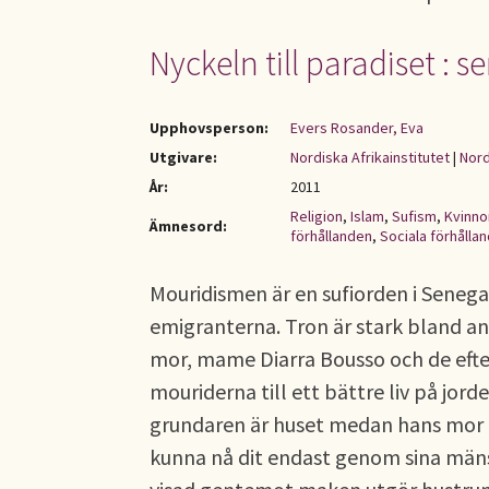
Nyckeln till paradiset : 
Upphovsperson:
Evers Rosander, Eva
Utgivare:
Nordiska Afrikainstitutet
|
Nord
År:
2011
Religion
,
Islam
,
Sufism
,
Kvinno
Ämnesord:
förhållanden
,
Sociala förhålla
Mouridismen är en sufiorden i Senega
emigranterna. Tron är stark bland 
mor, mame Diarra Bousso och de efte
mouriderna till ett bättre liv på jorde
grundaren är huset medan hans mor ut
kunna nå dit endast genom sina mäns