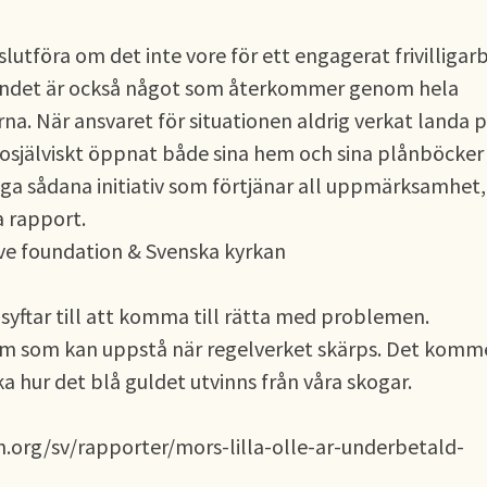
slutföra om det inte vore för ett engagerat frivilligar
landet är också något som återkommer genom hela
na. När ansvaret för situationen aldrig verkat landa 
osjälviskt öppnat både sina hem och sina plånböcker 
ånga sådana initiativ som förtjänar all uppmärksamhet,
a rapport.
ve foundation & Svenska kyrkan
syftar till att komma till rätta med problemen.
em som kan uppstå när regelverket skärps. Det komm
ka hur det blå guldet utvinns från våra skogar.
.org/sv/rapporter/mors-lilla-olle-ar-underbetald-