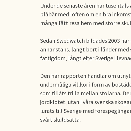
Under de senaste åren har tusentals a
blåbär med löften om en bra inkomst.
många fått resa hem med större skul
Sedan Swedwatch bildades 2003 har 
annanstans, långt bort i länder med 
fattigdom, långt efter Sverige i levn
Den här rapporten handlar om utnytt
undermåliga villkor i form av bostäde
som tillåts trilla mellan stolarna. De
jordklotet, utan i våra svenska skoga
lurats till Sverige med förespegling
svårt skuldsatta.