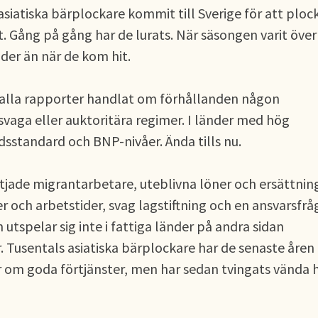
siatiska bärplockare kommit till Sverige för att ploc
 Gång på gång har de lurats. När säsongen varit över
der än när de kom hit.
alla rapporter handlat om förhållanden någon
svaga eller auktoritära regimer. I länder med hög
adsstandard och BNP-nivåer. Ända tills nu.
jade migrantarbetare, uteblivna löner och ersättning
r och arbetstider, svag lagstiftning och en ansvarsfrå
n utspelar sig inte i fattiga länder på andra sidan
r. Tusentals asiatiska bärplockare har de senaste åren
ar om goda förtjänster, men har sedan tvingats vända