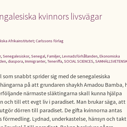
sengalesiska kvinnors livsvägar
iska Afrikainstitutet; Carlssons förlag
r
,
Senegalesiskor
,
Senegal
,
Familjer
,
Levnadsförhållanden
,
Ekonomiska
nden
,
diaspora
,
Immigranter
,
Teneriffa
,
SOCIAL SCIENCES
,
SAMHÄLLSVETENS
l som snabbt sprider sig med de senegalesiska
anhängarna på att grundaren shaykh Amadou Bamba, 
rföljande närmaste släktingarna skall kunna hjälpa
n och till ett evgt liv i paradiset. Man brukar säga, att
gör dörren till paradiset. De gifta kvinnorna antas
 förmedling. Lydnad, underkastelse, hänsyn och takt