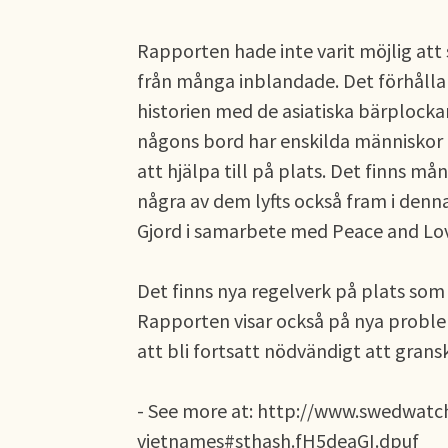
Rapporten hade inte varit möjlig att 
från många inblandade. Det förhål
historien med de asiatiska bärplockar
någons bord har enskilda människor 
att hjälpa till på plats. Det finns m
några av dem lyfts också fram i denn
Gjord i samarbete med Peace and Lo
Det finns nya regelverk på plats som 
Rapporten visar också på nya probl
att bli fortsatt nödvändigt att grans
- See more at: http://www.swedwatch
vietnames#sthash.fH5deaGI.dpuf