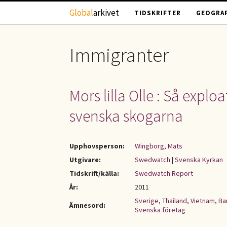
Hoppa till huvudinnehåll
Global
arkivet
TIDSKRIFTER
GEOGRAF
Immigranter
Mors lilla Olle : Så explo
svenska skogarna
Upphovsperson:
Wingborg, Mats
Utgivare:
Swedwatch
|
Svenska Kyrkan
Tidskrift/källa:
Swedwatch Report
År:
2011
Sverige
,
Thailand
,
Vietnam
,
Ba
Ämnesord:
Svenska företag