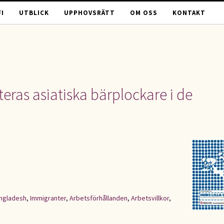
I
UTBLICK
UPPHOVSRÄTT
OM OSS
KONTAKT
ateras asiatiska bärplockare i de
ngladesh
,
Immigranter
,
Arbetsförhållanden
,
Arbetsvillkor
,