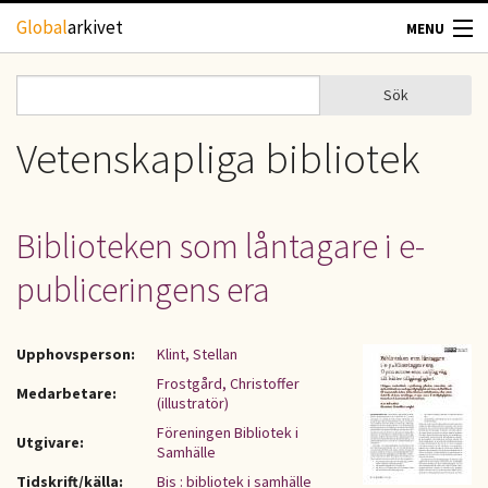
Hoppa till huvudinnehåll
Global
arkivet
MENU
TIDSKRIFTER
Sök
Sök
Sökformulär
GEOGRAFI
Vetenskapliga bibliotek
UTBLICK
Biblioteken som låntagare i e-
UPPHOVSRÄTT
publiceringens era
OM OSS
Upphovsperson:
Klint, Stellan
KONTAKT
Frostgård, Christoffer
Medarbetare:
(illustratör)
Föreningen Bibliotek i
Utgivare:
Samhälle
Tidskrift/källa:
Bis : bibliotek i samhälle