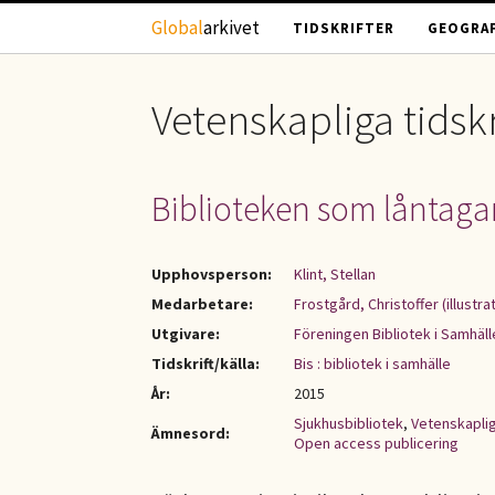
Hoppa till huvudinnehåll
Global
arkivet
TIDSKRIFTER
GEOGRAF
Vetenskapliga tidskr
Biblioteken som låntagar
Upphovsperson:
Klint, Stellan
Medarbetare:
Frostgård, Christoffer (illustra
Utgivare:
Föreningen Bibliotek i Samhäll
Tidskrift/källa:
Bis : bibliotek i samhälle
År:
2015
Sjukhusbibliotek
,
Vetenskaplig
Ämnesord:
Open access publicering