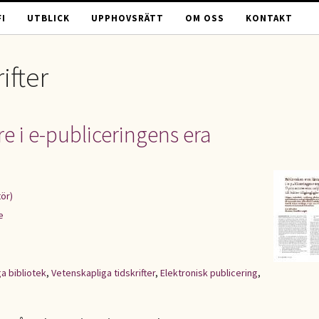
I
UTBLICK
UPPHOVSRÄTT
OM OSS
KONTAKT
ifter
e i e-publiceringens era
tör)
e
a bibliotek
,
Vetenskapliga tidskrifter
,
Elektronisk publicering
,