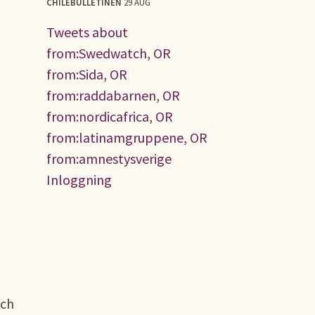
CHILEBULLETINEN
29 AUG
Tweets about
from:Swedwatch, OR
from:Sida, OR
from:raddabarnen, OR
from:nordicafrica, OR
from:latinamgruppene, OR
from:amnestysverige
Inloggning
och