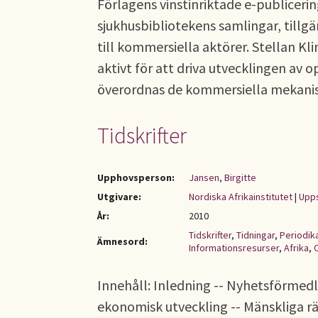
Förlagens vinstinriktade e-publicerin
sjukhusbibliotekens samlingar, till
till kommersiella aktörer. Stellan Kl
aktivt för att driva utvecklingen av o
överordnas de kommersiella mekani
Tidskrifter
Upphovsperson:
Jansen, Birgitte
Utgivare:
Nordiska Afrikainstitutet
|
Upps
År:
2010
Tidskrifter
,
Tidningar
,
Periodik
Ämnesord:
Informationsresurser
,
Afrika
,
Innehåll: Inledning -- Nyhetsförmedli
ekonomisk utveckling -- Mänskliga rät