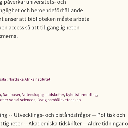
g påverkar universitets- och
gänglighet och beroendeförhållande
int anser att biblioteken måste arbeta
pen access så att tillgängligheten
smerna.
ala : Nordiska Afrikainstitutet
a
,
Databaser
,
Vetenskapliga tidskrifter
,
Nyhetsförmedling
,
Other social sciences
,
Övrig samhällsvetenskap
ng -- Utvecklings- och biståndsfrågor -- Politisk och
tigheter -- Akademiska tidskrifter -- Äldre tidningar 