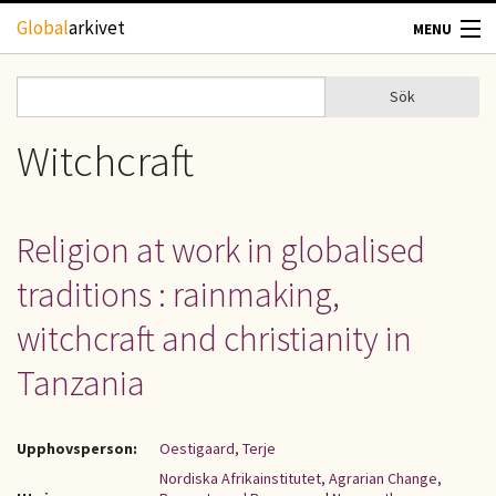
Hoppa till huvudinnehåll
Global
arkivet
MENU
TIDSKRIFTER
Sök
Sök
Sökformulär
GEOGRAFI
Witchcraft
UTBLICK
Religion at work in globalised
UPPHOVSRÄTT
traditions : rainmaking,
OM OSS
witchcraft and christianity in
Tanzania
KONTAKT
Upphovsperson:
Oestigaard, Terje
Nordiska Afrikainstitutet, Agrarian Change,