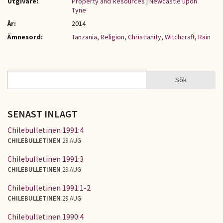
Utgivare:
Property and Resources
|
Newcastle upon
Tyne
År:
2014
Ämnesord:
Tanzania
,
Religion
,
Christianity
,
Witchcraft
,
Rain
Sök
Sök
SÖKFORMULÄR
SENAST INLAGT
Chilebulletinen 1991:4
CHILEBULLETINEN
29 AUG
Chilebulletinen 1991:3
CHILEBULLETINEN
29 AUG
Chilebulletinen 1991:1-2
CHILEBULLETINEN
29 AUG
Chilebulletinen 1990:4