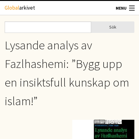
Hoppa till huvudinnehåll
Global
arkivet
MENU
TIDSKRIFTER
Sök
Sök
Sökformulär
GEOGRAFI
Lysande analys av
UTBLICK
Fazlhashemi: ”Bygg upp
UPPHOVSRÄTT
en insiktsfull kunskap om
OM OSS
islam!”
KONTAKT