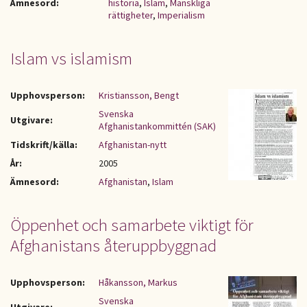
Ämnesord:
historia
,
Islam
,
Mänskliga
rättigheter
,
Imperialism
Islam vs islamism
Upphovsperson:
Kristiansson, Bengt
Svenska
Utgivare:
Afghanistankommittén (SAK)
Tidskrift/källa:
Afghanistan-nytt
År:
2005
Ämnesord:
Afghanistan
,
Islam
Öppenhet och samarbete viktigt för
Afghanistans återuppbyggnad
Upphovsperson:
Håkansson, Markus
Svenska