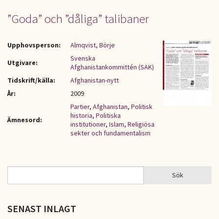
”Goda” och ”dåliga” talibaner
Upphovsperson:
Almqvist, Börje
Svenska
Utgivare:
Afghanistankommittén (SAK)
Tidskrift/källa:
Afghanistan-nytt
År:
2009
Partier
,
Afghanistan
,
Politisk
historia
,
Politiska
Ämnesord:
institutioner
,
Islam
,
Religiösa
sekter och fundamentalism
Sök
Sök
SÖKFORMULÄR
SENAST INLAGT