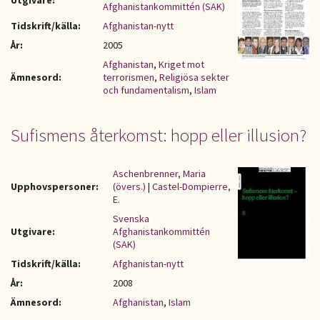
Utgivare:
Afghanistankommittén (SAK)
Tidskrift/källa:
Afghanistan-nytt
År:
2005
Afghanistan
,
Kriget mot
Ämnesord:
terrorismen
,
Religiösa sekter
och fundamentalism
,
Islam
Sufismens återkomst: hopp eller illusion?
Aschenbrenner, Maria
Upphovspersoner:
(övers.)
|
Castel-Dompierre,
E.
Svenska
Utgivare:
Afghanistankommittén
(SAK)
Tidskrift/källa:
Afghanistan-nytt
År:
2008
Ämnesord:
Afghanistan
,
Islam