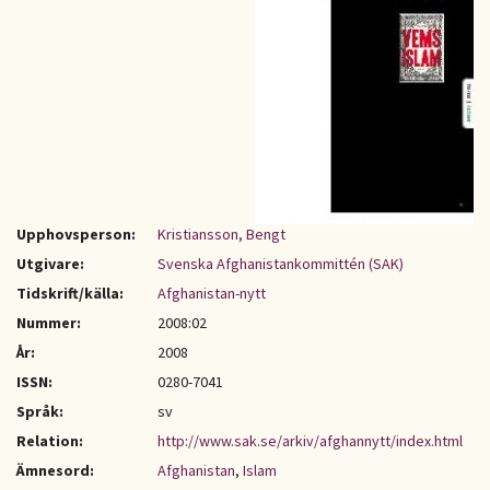
Upphovsperson:
Kristiansson, Bengt
Utgivare:
Svenska Afghanistankommittén (SAK)
Tidskrift/källa:
Afghanistan-nytt
Nummer:
2008:02
År:
2008
ISSN:
0280-7041
Språk:
sv
Relation:
http://www.sak.se/arkiv/afghannytt/index.html
Ämnesord:
Afghanistan
,
Islam