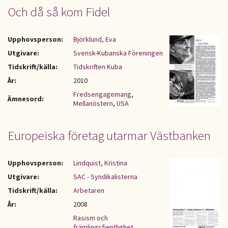
Och då så kom Fidel
Upphovsperson:
Björklund, Eva
Utgivare:
Svensk-Kubanska Föreningen
Tidskrift/källa:
Tidskriften Kuba
År:
2010
Fredsengagemang
,
Ämnesord:
Mellanöstern
,
USA
Europeiska företag utarmar Västbanken
Upphovsperson:
Lindquist, Kristina
Utgivare:
SAC - Syndikalisterna
Tidskrift/källa:
Arbetaren
År:
2008
Rasism och
främlingsfientlighet
,