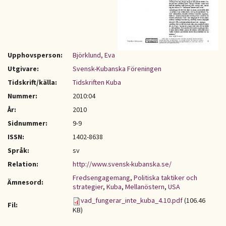
Upphovsperson:
Björklund, Eva
Utgivare:
Svensk-Kubanska Föreningen
Tidskrift/källa:
Tidskriften Kuba
Nummer:
2010:04
År:
2010
Sidnummer:
9-9
ISSN:
1402-8638
Språk:
sv
Relation:
http://www.svensk-kubanska.se/
Fredsengagemang
,
Politiska taktiker och
Ämnesord:
strategier
,
Kuba
,
Mellanöstern
,
USA
vad_fungerar_inte_kuba_4.10.pdf
(106.46
Fil:
KB)