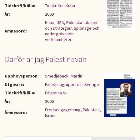
Tidskrift/källa:
Tidskriften Kuba
År:
2009
Kuba
,
USA
,
Politiska taktiker
och strategier
,
Spionage och
Ämnesord:
undergrävande
verksamheter
Därför är jag Palestinavän
Upphovsperson:
Smedjeback, Martin
Utgivare:
Palestinagrupperna i Sverige
Tidskrift/källa:
Palestina Nu
År:
2006
Fredsengagemang
,
Palestina
,
Ämnesord:
Israel
Sök