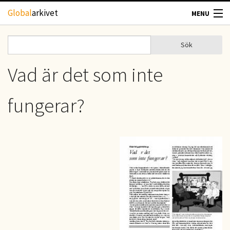
Hoppa till huvudinnehåll
Global
arkivet
MENU
TIDSKRIFTER
Sök
Sök
Sökformulär
GEOGRAFI
Vad är det som inte
UTBLICK
fungerar?
UPPHOVSRÄTT
OM OSS
KONTAKT