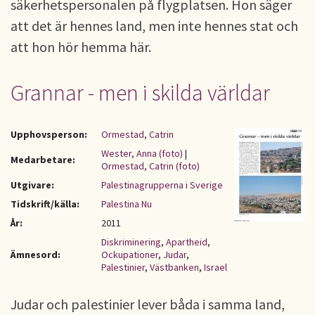
säkerhetspersonalen på flygplatsen. Hon säger
att det är hennes land, men inte hennes stat och
att hon hör hemma här.
Grannar - men i skilda världar
Upphovsperson:
Ormestad, Catrin
Wester, Anna (foto)
|
Medarbetare:
Ormestad, Catrin (foto)
Utgivare:
Palestinagrupperna i Sverige
Tidskrift/källa:
Palestina Nu
År:
2011
Diskriminering
,
Apartheid
,
Ämnesord:
Ockupationer
,
Judar
,
Palestinier
,
Västbanken
,
Israel
Judar och palestinier lever båda i samma land,