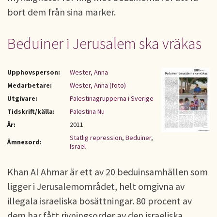
bort dem från sina marker.
Beduiner i Jerusalem ska vräkas
Upphovsperson:
Wester, Anna
Medarbetare:
Wester, Anna (foto)
Utgivare:
Palestinagrupperna i Sverige
Tidskrift/källa:
Palestina Nu
År:
2011
Statlig repression
,
Beduiner
,
Ämnesord:
Israel
Khan Al Ahmar är ett av 20 beduinsamhällen som
ligger i Jerusalemområdet, helt omgivna av
illegala israeliska bosättningar. 80 procent av
dem har fått rivningsorder av den israeliska