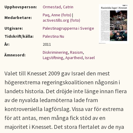
Upphovsperson:
Ormestad, Catrin
Paq, Anne (foto)
|
Medarbetare:
activestills.org (foto)
Utgivare:
Palestinagrupperna i Sverige
Tidskrift/källa:
Palestina Nu
År:
2011
Diskriminering
,
Rasism
,
Ämnesord:
Lagstiftning
,
Apartheid
,
Israel
Valet till Knesset 2009 gav Israel den mest
högerextrema regeringskoalitionen någonsin i
landets historia. Det dröjde inte länge innan flera
av de nyvalda ledamöterna lade fram
kontroversiella lagförslag. Vissa var för extrema
för att antas, men många fick stöd av en
majoritet i Knesset. Det stora flertalet av de nya