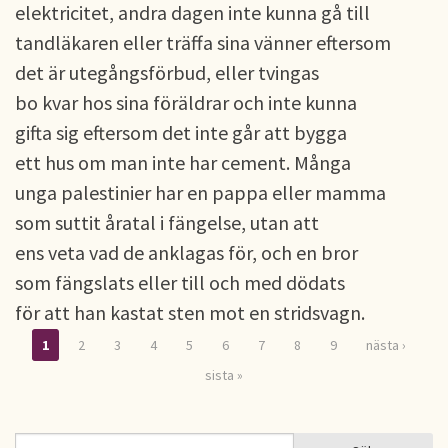
elektricitet, andra dagen inte kunna gå till
tandläkaren eller träffa sina vänner eftersom
det är utegångsförbud, eller tvingas
bo kvar hos sina föräldrar och inte kunna
gifta sig eftersom det inte går att bygga
ett hus om man inte har cement. Många
unga palestinier har en pappa eller mamma
som suttit åratal i fängelse, utan att
ens veta vad de anklagas för, och en bror
som fängslats eller till och med dödats
för att han kastat sten mot en stridsvagn.
1
2
3
4
5
6
7
8
9
nästa ›
Sidor
sista »
Sök