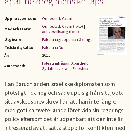
apartheidregimens kollaps"
Upphovsperson:
Ormestad, Catrin
Ormestad, Catrin (foto)
|
Medarbetare:
activestills.org (foto)
Utgivare:
Palestinagrupperna i Sverige
Tidskrift/källa:
Palestina Nu
År:
2011
Palestinafrågan
,
Apartheid
,
Ämnesord:
Sydafrika
,
Israel
,
Palestina
Ilan Baruch är den israeliske diplomaten som
plötsligt fick nog och sade upp sig från sitt jobb. I
sitt avskedsbrev skrev han att han inte längre
med gott samvete kunde företräda sin regerings
policy eftersom det är uppenbart att den inte är
intresserad av att sätta stopp för konflikten med