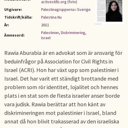
activestills.org (foto)
Utgivare:
Palestinagrupperna i Sverige
Tidskrift/källa:
Palestina Nu
År:
2011
Palestinier
,
Diskriminering
,
Ämnesord:
Israel
Rawia Aburabia är en advokat som är ansvarig för
beduinfrågor på Association for Civil Rights in
Israel (ACRI). Hon har växt upp som palestinier i
Israel. Det har varit ett ständigt brottande med
problem som rör identitet, lojalitet och hennes
plats i en stat som de flesta israeler anser borde
vara judisk. Rawia berättar att hon känt av
diskrimineringen mot palestinier i Israel, bland
annat då hon blivit trakasserad av den israeliska