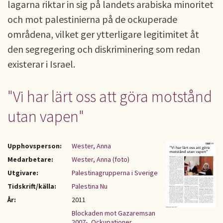
lagarna riktar in sig på landets arabiska minoritet
och mot palestinierna på de ockuperade
områdena, vilket ger ytterligare legitimitet åt
den segregering och diskriminering som redan
existerar i Israel.
"Vi har lärt oss att göra motstånd
utan vapen"
Upphovsperson:
Wester, Anna
Medarbetare:
Wester, Anna (foto)
Utgivare:
Palestinagrupperna i Sverige
Tidskrift/källa:
Palestina Nu
År:
2011
Blockaden mot Gazaremsan
2007-
,
Ockupationer
,