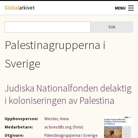
Hoppa till huvudinnehåll
Global
arkivet
MENU
TIDSKRIFTER
Sök
Sök
Sökformulär
GEOGRAFI
Palestinagrupperna i
UTBLICK
Sverige
UPPHOVSRÄTT
Judiska Nationalfonden delaktig
OM OSS
i koloniseringen av Palestina
KONTAKT
Upphovsperson:
Wester, Anna
Medarbetare:
activestills.org (foto)
Utgivare:
Palestinagrupperna i Sverige