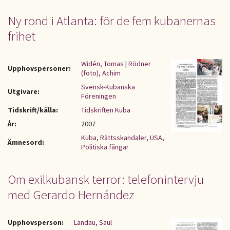
Ny rond i Atlanta: för de fem kubanernas
frihet
Widén, Tomas
|
Rödner
Upphovspersoner:
(foto), Achim
Svensk-Kubanska
Utgivare:
Föreningen
Tidskrift/källa:
Tidskriften Kuba
År:
2007
Kuba
,
Rättsskandaler
,
USA
,
Ämnesord:
Politiska fångar
Om exilkubansk terror: telefonintervju
med Gerardo Hernández
Upphovsperson:
Landau, Saul