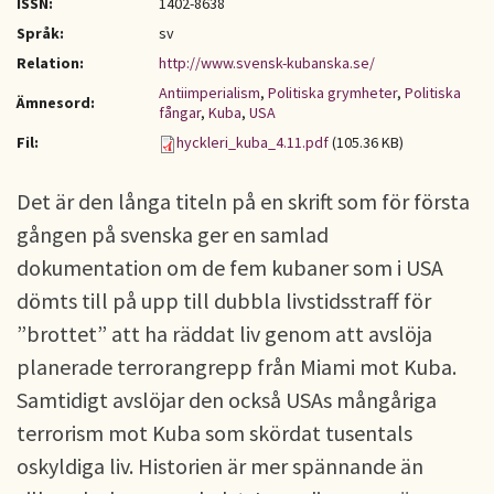
ISSN:
1402-8638
Språk:
sv
Relation:
http://www.svensk-kubanska.se/
Antiimperialism
,
Politiska grymheter
,
Politiska
Ämnesord:
fångar
,
Kuba
,
USA
Fil:
hyckleri_kuba_4.11.pdf
(105.36 KB)
Det är den långa titeln på en skrift som för första
gången på svenska ger en samlad
dokumentation om de fem kubaner som i USA
dömts till på upp till dubbla livstidsstraff för
”brottet” att ha räddat liv genom att avslöja
planerade terrorangrepp från Miami mot Kuba.
Samtidigt avslöjar den också USAs mångåriga
terrorism mot Kuba som skördat tusentals
oskyldiga liv. Historien är mer spännande än