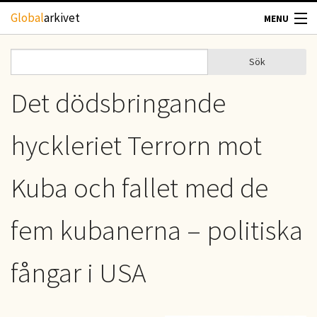
Hoppa till huvudinnehåll
Global
arkivet
MENU
TIDSKRIFTER
Sök
Sök
Sökformulär
GEOGRAFI
Det dödsbringande
UTBLICK
hyckleriet Terrorn mot
UPPHOVSRÄTT
Kuba och fallet med de
OM OSS
fem kubanerna – politiska
KONTAKT
fångar i USA