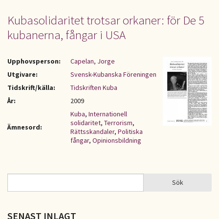
Kubasolidaritet trotsar orkaner: för De 5
kubanerna, fångar i USA
Upphovsperson:
Capelan, Jorge
Utgivare:
Svensk-Kubanska Föreningen
Tidskrift/källa:
Tidskriften Kuba
År:
2009
Kuba
,
Internationell
solidaritet
,
Terrorism
,
Ämnesord:
Rättsskandaler
,
Politiska
fångar
,
Opinionsbildning
Sök
Sök
SÖKFORMULÄR
SENAST INLAGT