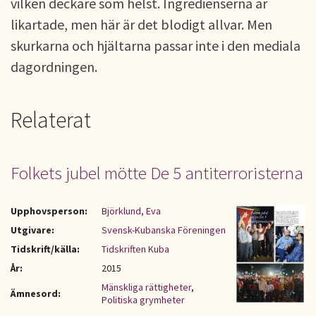
vilken deckare som helst. Ingredienserna är
likartade, men här är det blodigt allvar. Men
skurkarna och hjältarna passar inte i den mediala
dagordningen.
Relaterat
Folkets jubel mötte De 5 antiterroristerna
Upphovsperson:
Björklund, Eva
Utgivare:
Svensk-Kubanska Föreningen
Tidskrift/källa:
Tidskriften Kuba
År:
2015
Mänskliga rättigheter
,
Ämnesord:
Politiska grymheter