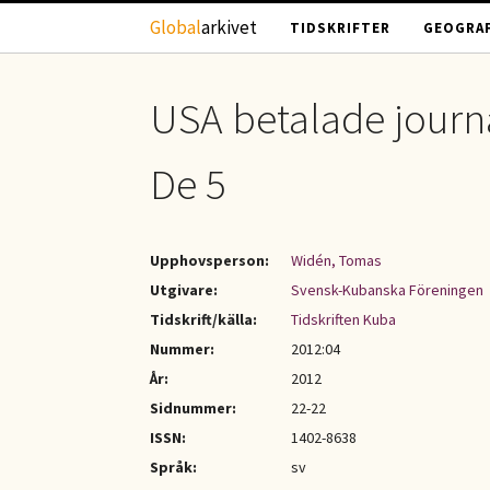
Hoppa till huvudinnehåll
Global
arkivet
TIDSKRIFTER
GEOGRAF
USA betalade journ
De 5
Upphovsperson:
Widén, Tomas
Utgivare:
Svensk-Kubanska Föreningen
Tidskrift/källa:
Tidskriften Kuba
Nummer:
2012:04
År:
2012
Sidnummer:
22-22
ISSN:
1402-8638
Språk:
sv