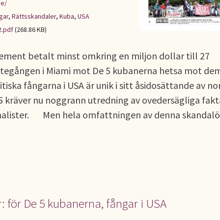
se/
gar
,
Rättsskandaler
,
Kuba
,
USA
.pdf
(268.86 KB)
ement betalt minst omkring en miljon dollar till 27
r rättegången i Miami mot De 5 kubanerna hetsa mot 
ska fångarna i USA är unik i sitt åsidosättande av n
5 kräver nu noggrann utredning av ovedersägliga fakt
rnalister. Men hela omfattningen av denna skandalö
: för De 5 kubanerna, fångar i USA