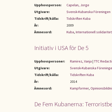
Upphovsperson:
Capelan, Jorge
Utgivare:
Svensk-Kubanska Föreningen
Tidskrift/källa:
Tidskriften Kuba
År:
2009
Ämnesord:
Kuba
,
Internationell solidaritet
Initiativ i USA för De 5
Upphovspersoner:
Ramirez, Vanja
|
TTC Redacti
Utgivare:
Svensk-Kubanska Förening
Tidskrift/källa:
Tidskriften Kuba
År:
2014
Ämnesord:
Kampformer
,
Opinionsbildn
De Fem Kubanerna: Terroristbe