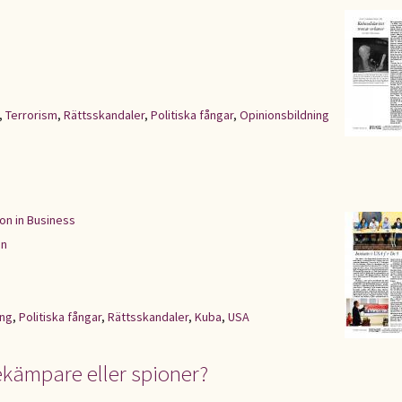
,
Terrorism
,
Rättsskandaler
,
Politiska fångar
,
Opinionsbildning
on in Business
en
ing
,
Politiska fångar
,
Rättsskandaler
,
Kuba
,
USA
kämpare eller spioner?