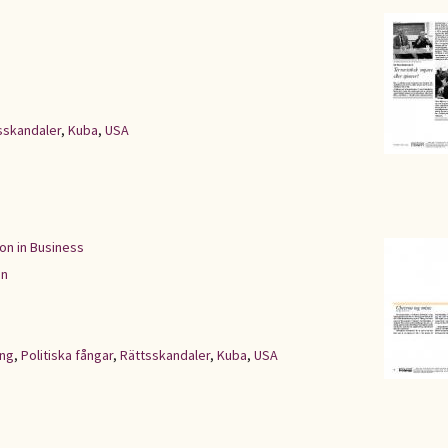
sskandaler
,
Kuba
,
USA
on in Business
en
ing
,
Politiska fångar
,
Rättsskandaler
,
Kuba
,
USA