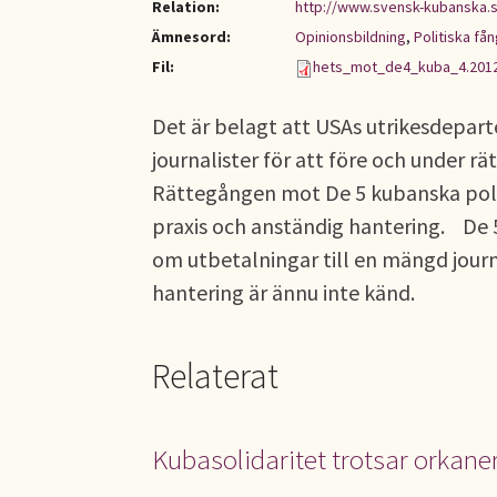
Relation:
http://www.svensk-kubanska.
Ämnesord:
Opinionsbildning
,
Politiska fån
Fil:
hets_mot_de4_kuba_4.2012
Det är belagt att USAs utrikesdepart
journalister för att före och unde
Rättegången mot De 5 kubanska politi
praxis och anständig hantering. De 
om utbetalningar till en mängd jou
hantering är ännu inte känd.
Relaterat
Kubasolidaritet trotsar orkaner