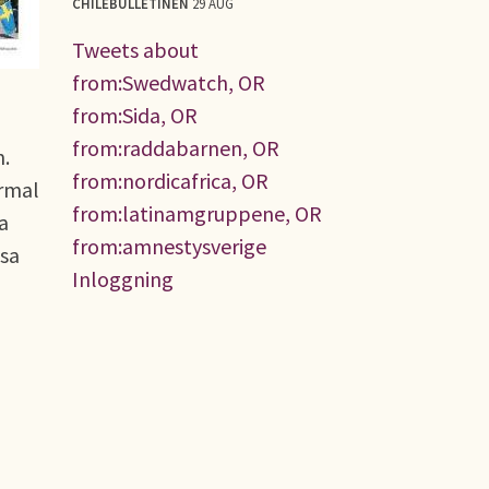
CHILEBULLETINEN
29 AUG
Tweets about
from:Swedwatch, OR
from:Sida, OR
from:raddabarnen, OR
dem.
from:nordicafrica, OR
ormal
from:latinamgruppene, OR
a
from:amnestysverige
sa
Inloggning