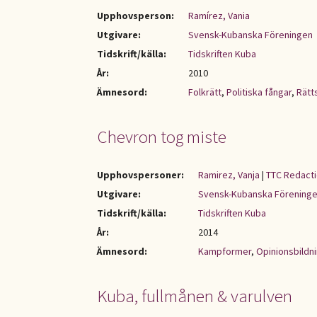
Upphovsperson:
Ramírez, Vania
Utgivare:
Svensk-Kubanska Föreningen
Tidskrift/källa:
Tidskriften Kuba
År:
2010
Ämnesord:
Folkrätt
,
Politiska fångar
,
Rätt
Chevron tog miste
Upphovspersoner:
Ramirez, Vanja
|
TTC Redacti
Utgivare:
Svensk-Kubanska Förening
Tidskrift/källa:
Tidskriften Kuba
År:
2014
Ämnesord:
Kampformer
,
Opinionsbildn
Kuba, fullmånen & varulven