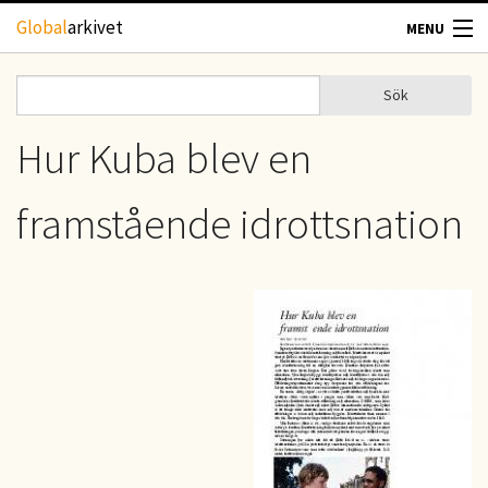
Hoppa till huvudinnehåll
Global
arkivet
MENU
TIDSKRIFTER
Sök
Sök
Sökformulär
GEOGRAFI
Hur Kuba blev en
UTBLICK
framstående idrottsnation
UPPHOVSRÄTT
OM OSS
KONTAKT