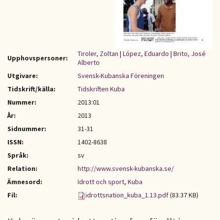
Tiroler, Zoltan
|
López, Eduardo
|
Brito, José
Upphovspersoner:
Alberto
Utgivare:
Svensk-Kubanska Föreningen
Tidskrift/källa:
Tidskriften Kuba
Nummer:
2013:01
År:
2013
Sidnummer:
31-31
ISSN:
1402-8638
Språk:
sv
Relation:
http://www.svensk-kubanska.se/
Ämnesord:
Idrott och sport
,
Kuba
Fil:
idrottsnation_kuba_1.13.pdf
(83.37 KB)