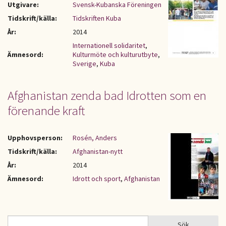
Utgivare:
Svensk-Kubanska Föreningen
Tidskrift/källa:
Tidskriften Kuba
År:
2014
Internationell solidaritet
,
Ämnesord:
Kulturmöte och kulturutbyte
,
Sverige
,
Kuba
Afghanistan zenda bad Idrotten som en
förenande kraft
Upphovsperson:
Rosén, Anders
Tidskrift/källa:
Afghanistan-nytt
År:
2014
Ämnesord:
Idrott och sport
,
Afghanistan
Sök
Sök