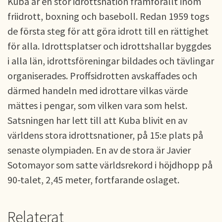
Kuba är en stor idrottsnation framförallt inom
friidrott, boxning och baseboll. Redan 1959 togs
de första steg för att göra idrott till en rättighet
för alla. Idrottsplatser och idrottshallar byggdes
i alla län, idrottsföreningar bildades och tävlingar
organiserades. Proffsidrotten avskaffades och
därmed handeln med idrottare vilkas värde
mättes i pengar, som vilken vara som helst.
Satsningen har lett till att Kuba blivit en av
världens stora idrottsnationer, på 15:e plats på
senaste olympiaden. En av de stora är Javier
Sotomayor som satte världsrekord i höjdhopp på
90-talet, 2,45 meter, fortfarande oslaget.
Relaterat