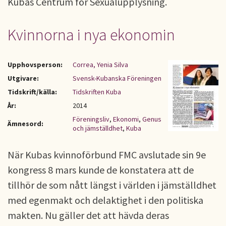
Kubas Centrum för Sexualupplysning.
Kvinnorna i nya ekonomin
Upphovsperson:
Correa, Yenia Silva
Utgivare:
Svensk-Kubanska Föreningen
Tidskrift/källa:
Tidskriften Kuba
År:
2014
Föreningsliv
,
Ekonomi
,
Genus
Ämnesord:
och jämställdhet
,
Kuba
När Kubas kvinnoförbund FMC avslutade sin 9e
kongress 8 mars kunde de konstatera att de
tillhör de som nått längst i världen i jämställdhet
med egenmakt och delaktighet i den politiska
makten. Nu gäller det att hävda deras