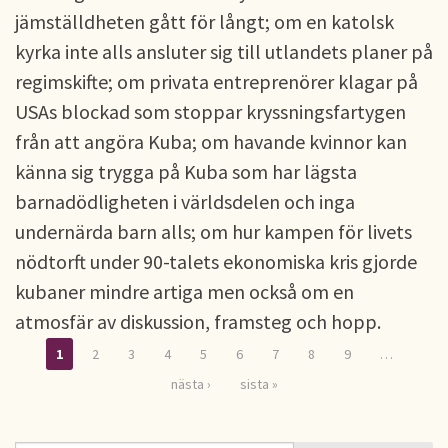
jämställdheten gått för långt; om en katolsk
kyrka inte alls ansluter sig till utlandets planer på
regimskifte; om privata entreprenörer klagar på
USAs blockad som stoppar kryssningsfartygen
från att angöra Kuba; om havande kvinnor kan
känna sig trygga på Kuba som har lägsta
barnadödligheten i världsdelen och inga
undernärda barn alls; om hur kampen för livets
nödtorft under 90-talets ekonomiska kris gjorde
kubaner mindre artiga men också om en
atmosfär av diskussion, framsteg och hopp.
1
2
3
4
5
6
7
8
9
…
Sidor
nästa ›
sista »