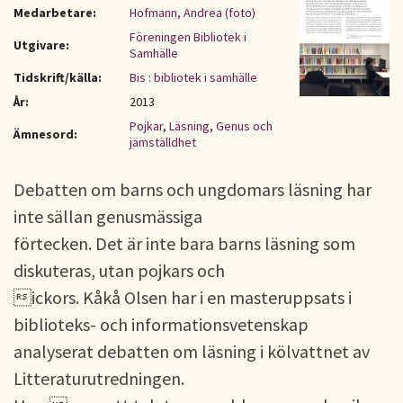
Medarbetare:
Hofmann, Andrea (foto)
Föreningen Bibliotek i
Utgivare:
Samhälle
Tidskrift/källa:
Bis : bibliotek i samhälle
År:
2013
Pojkar
,
Läsning
,
Genus och
Ämnesord:
jämställdhet
Debatten om barns och ungdomars läsning har
inte sällan genusmässiga
förtecken. Det är inte bara barns läsning som
diskuteras, utan pojkars och
ickors. Kåkå Olsen har i en masteruppsats i
biblioteks- och informationsvetenskap
analyserat debatten om läsning i kölvattnet av
Litteraturutredningen.