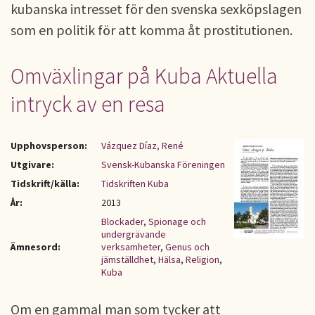
kubanska intresset för den svenska sexköpslagen
som en politik för att komma åt prostitutionen.
Omväxlingar på Kuba Aktuella
intryck av en resa
Upphovsperson:
Vázquez Díaz, René
Utgivare:
Svensk-Kubanska Föreningen
Tidskrift/källa:
Tidskriften Kuba
År:
2013
Blockader
,
Spionage och
undergrävande
Ämnesord:
verksamheter
,
Genus och
jämställdhet
,
Hälsa
,
Religion
,
Kuba
Om en gammal man som tycker att