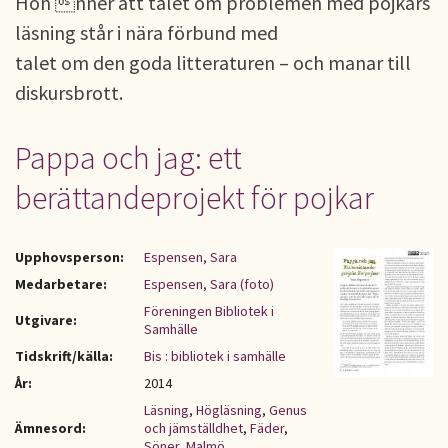
Hon nner att talet om problemen med pojkars
läsning står i nära förbund med
talet om den goda litteraturen – och manar till
diskursbrott.
Pappa och jag: ett
berättandeprojekt för pojkar
Upphovsperson:
Espensen, Sara
Medarbetare:
Espensen, Sara (foto)
Föreningen Bibliotek i
Utgivare:
Samhälle
Tidskrift/källa:
Bis : bibliotek i samhälle
År:
2014
Läsning
,
Högläsning
,
Genus
Ämnesord:
och jämställdhet
,
Fäder
,
Söner
,
Malmö