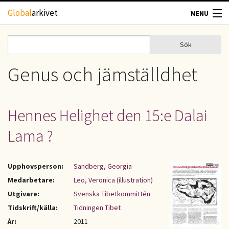
Hoppa till huvudinnehåll
Global
arkivet
MENU
TIDSKRIFTER
Sök
Sök
Sökformulär
GEOGRAFI
Genus och jämställdhet
UTBLICK
Hennes Helighet den 15:e Dalai
UPPHOVSRÄTT
Lama ?
OM OSS
Upphovsperson:
Sandberg, Georgia
KONTAKT
Medarbetare:
Leo, Veronica (illustration)
Utgivare:
Svenska Tibetkommittén
Tidskrift/källa:
Tidningen Tibet
År:
2011