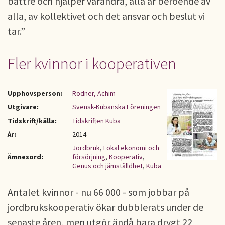
bättre och hjälper varandra, alla är beroende av
alla, av kollektivet och det ansvar och beslut vi
tar.”
Fler kvinnor i kooperativen
Upphovsperson:
Rödner, Achim
Utgivare:
Svensk-Kubanska Föreningen
Tidskrift/källa:
Tidskriften Kuba
År:
2014
Jordbruk
,
Lokal ekonomi och
Ämnesord:
försörjning
,
Kooperativ
,
Genus och jämställdhet
,
Kuba
Antalet kvinnor - nu 66 000 - som jobbar på
jordbrukskooperativ ökar dubblerats under de
senaste åren, men utgör ändå bara drygt 22