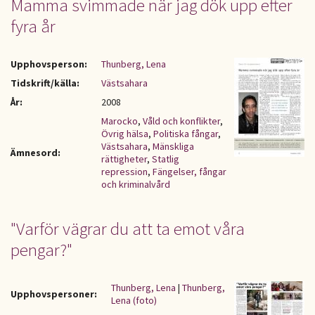
Mamma svimmade när jag dök upp efter
fyra år
Upphovsperson:
Thunberg, Lena
Tidskrift/källa:
Västsahara
År:
2008
Marocko
,
Våld och konflikter
,
Övrig hälsa
,
Politiska fångar
,
Västsahara
,
Mänskliga
Ämnesord:
rättigheter
,
Statlig
repression
,
Fängelser, fångar
och kriminalvård
"Varför vägrar du att ta emot våra
pengar?"
Thunberg, Lena
|
Thunberg,
Upphovspersoner:
Lena (foto)