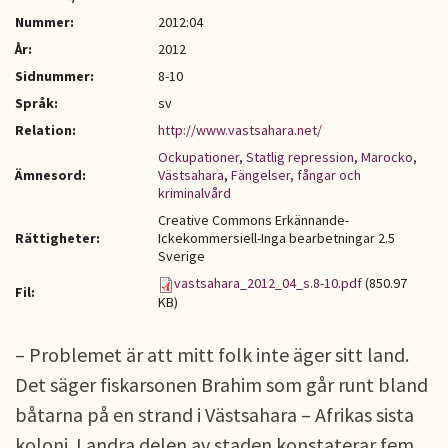
Nummer:
2012:04
År:
2012
Sidnummer:
8-10
Språk:
sv
Relation:
http://www.vastsahara.net/
Ockupationer
,
Statlig repression
,
Marocko
,
Ämnesord:
Västsahara
,
Fängelser, fångar och
kriminalvård
Creative Commons Erkännande-
Rättigheter:
Ickekommersiell-Inga bearbetningar 2.5
Sverige
vastsahara_2012_04_s.8-10.pdf
(850.97
Fil:
KB)
– Problemet är att mitt folk inte äger sitt land.
Det säger fiskarsonen Brahim som går runt bland
båtarna på en strand i Västsahara – Afrikas sista
koloni. I andra delen av staden konstaterar fem