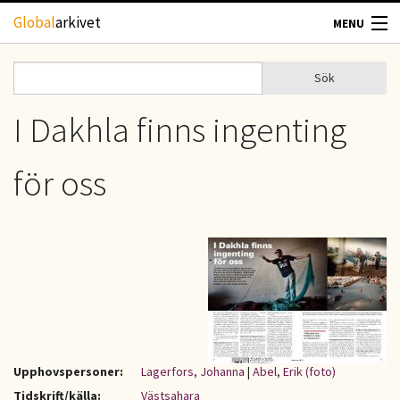
Hoppa till huvudinnehåll
Global
arkivet
MENU
TIDSKRIFTER
Sök
Sök
Sökformulär
GEOGRAFI
I Dakhla finns ingenting
UTBLICK
för oss
UPPHOVSRÄTT
OM OSS
KONTAKT
Upphovspersoner:
Lagerfors, Johanna
|
Abel, Erik (foto)
Tidskrift/källa:
Västsahara