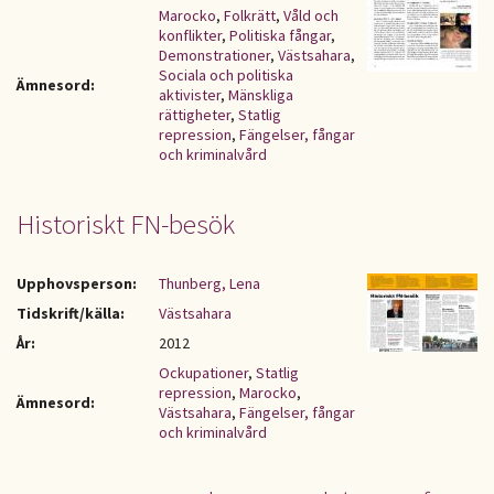
Marocko
,
Folkrätt
,
Våld och
konflikter
,
Politiska fångar
,
Demonstrationer
,
Västsahara
,
Sociala och politiska
Ämnesord:
aktivister
,
Mänskliga
rättigheter
,
Statlig
repression
,
Fängelser, fångar
och kriminalvård
Historiskt FN-besök
Upphovsperson:
Thunberg, Lena
Tidskrift/källa:
Västsahara
År:
2012
Ockupationer
,
Statlig
repression
,
Marocko
,
Ämnesord:
Västsahara
,
Fängelser, fångar
och kriminalvård