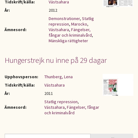
Tidskrift/källa:
Västsahara
År:
2012
Demonstrationer
,
Statlig
repression
,
Marocko
,
Ämnesord:
Västsahara
,
Fängelser,
fångar och kriminalvård
,
Mänskliga rättigheter
Hungerstrejk nu inne på 29 dagar
Upphovsperson:
Thunberg, Lena
Tidskrift/källa:
Västsahara
År:
2011
Statlig repression
,
Ämnesord:
Västsahara
,
Fängelser, fångar
och kriminalvård
Sök