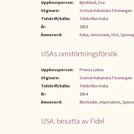
Upphovsperson:
Björklund, Eva
Utgivare:
Svensk-Kubanska Föreningen
Tidskrift/källa:
Tidskriften Kuba
År:
2010
Ämnesord:
Kuba
,
Venezuela
,
USA
,
Spiona
USAs omstörtningsförsök
Upphovsperson:
Prensa Latina
Utgivare:
Svensk-Kubanska Föreningen
Tidskrift/källa:
Tidskriften Kuba
År:
2014
Ämnesord:
Blockader
,
Imperialism
,
Spion
USA: besatta av Fidel