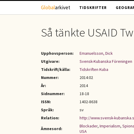
Hoppa till huvudinnehåll
Global
arkivet
TIDSKRIFTER
GEOGRAF
Så tänkte USAID Twi
Upphovsperson:
Emanuelsson, Dick
Utgivare:
Svensk-Kubanska Föreningen
Tidskrift/källa:
Tidskriften Kuba
Nummer:
2014:02
År:
2014
Sidnummer:
18-18
ISSN:
1402-8638
Språk:
sv
Relation:
http://www.svensk-kubanska.
Blockader
,
Imperialism
,
Spion
Ämnesord:
USA