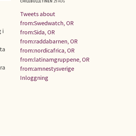
CHILEBULLETINEN
29 AUG
Tweets about
from:Swedwatch, OR
 i
from:Sida, OR
a
from:raddabarnen, OR
ta
from:nordicafrica, OR
from:latinamgruppene, OR
ra
from:amnestysverige
Inloggning