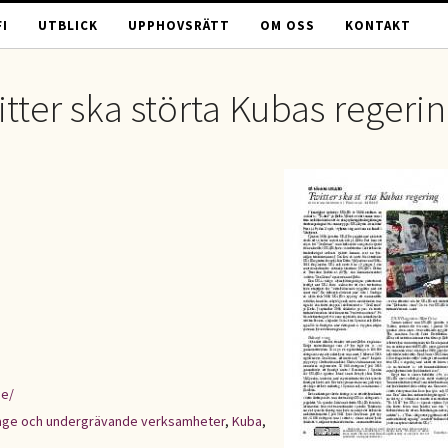
I
UTBLICK
UPPHOVSRÄTT
OM OSS
KONTAKT
tter ska störta Kubas regeri
se/
age och undergrävande verksamheter
,
Kuba
,