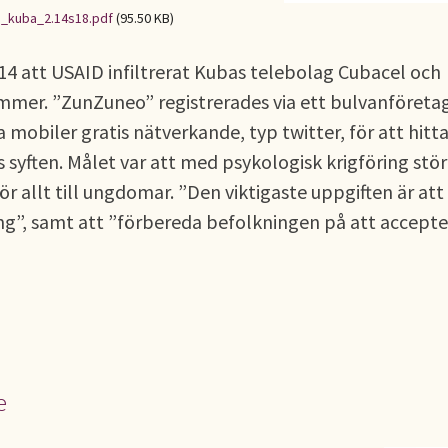
n_kuba_2.14s18.pdf
(95.50 KB)
14 att USAID infiltrerat Kubas telebolag Cubacel och
mer. ”ZunZuneo” registrerades via ett bulvanföretag
mobiler gratis nätverkande, typ twitter, för att hitt
yften. Målet var att med psykologisk krigföring stör
r allt till ungdomar. ”Den viktigaste uppgiften är att
ng”, samt att ”förbereda befolkningen på att accepte
e