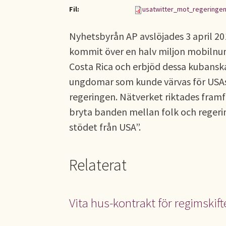
Fil:
usatwitter_mot_regeringe
Nyhetsbyrån AP avslöjades 3 april 20
kommit över en halv miljon mobilnum
Costa Rica och erbjöd dessa kubanska 
ungdomar som kunde värvas för USAs s
regeringen. Nätverket riktades framfö
bryta banden mellan folk och regeri
stödet från USA”.
Relaterat
Vita hus-kontrakt för regimskift