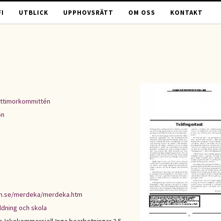
I
UTBLICK
UPPHOVSRÄTT
OM OSS
KONTAKT
ttimorkommittén
on
en.se/merdeka/merdeka.htm
ldning och skola