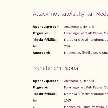
Attack mot katolsk kyrka i Med
Upphovsperson:
Amahorseja, Hendrik
Utgivare:
Föreningen ett Fritt Papua
|
Ös
Tidskrift/källa:
Merdeka & ÖsttimorInformati
År:
2016
Ämnesord:
Indonesien
,
förföljelse
,
kristn
Nyheter om Papua
Upphovsperson:
Amahorseja, Hendrik
Utgivare:
Föreningen ett Fritt Papua
|
Ös
Tidskrift/källa:
Merdeka & ÖsttimorInformati
År:
2015
Indonesien
,
Papua
,
Västpapua