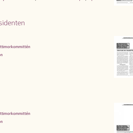
esidenten
ttimorkommittén
on
ttimorkommittén
on