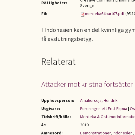
Creative Commons Erkännande-
Rättigheter:
Sverige
Fil:
merdeka64bart07.pdf
(95.1
I Indonesien kan en del kvinnliga gy
få avslutningsbetyg.
Relaterat
Attacker mot kristna fortsätter
Upphovsperson:
Amahorseja, Hendrik
Utgivare:
Föreningen ett Fritt Papua
|
Ös
Tidskrift/källa:
Merdeka & ÖsttimorInformati
År:
2010
Ämnesord:
Demonstrationer
,
Indonesien
,