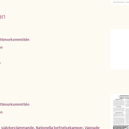
an
ttimorkommittén
on
a
ttimorkommittén
on
,
självbestämmande
,
Nationella befrielsekamper
,
Väpnade