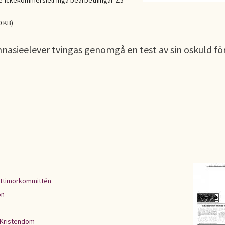
Ickekommersiell-Inga bearbetningar 2.5
0 KB)
mnasieelever tvingas genomgå en test av sin oskuld för
ttimorkommittén
on
Kristendom