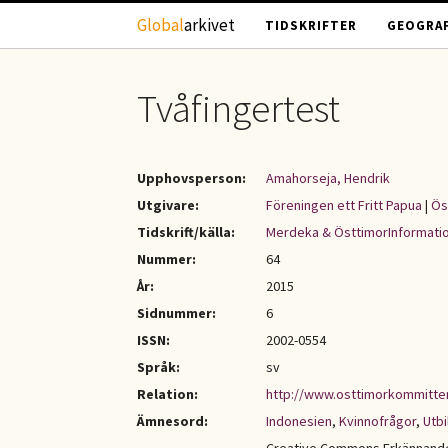
Hoppa till huvudinnehåll
Global
arkivet
TIDSKRIFTER
GEOGRAF
Tvåfingertest
Upphovsperson:
Amahorseja, Hendrik
Utgivare:
Föreningen ett Fritt Papua
|
Ös
Tidskrift/källa:
Merdeka & ÖsttimorInformati
Nummer:
64
År:
2015
Sidnummer:
6
ISSN:
2002-0554
Språk:
sv
Relation:
http://www.osttimorkommitt
Ämnesord:
Indonesien
,
Kvinnofrågor
,
Utbi