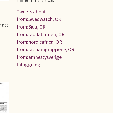
CHILEBULLETINEN
29 AUG
Tweets about
from:Swedwatch, OR
 att
from:Sida, OR
from:raddabarnen, OR
from:nordicafrica, OR
from:latinamgruppene, OR
from:amnestysverige
Inloggning