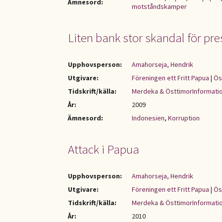
Ämnesord:
motståndskamper
Liten bank stor skandal för pr
Upphovsperson:
Amahorseja, Hendrik
Utgivare:
Föreningen ett Fritt Papua
|
Ös
Tidskrift/källa:
Merdeka & ÖsttimorInformati
År:
2009
Ämnesord:
Indonesien
,
Korruption
Attack i Papua
Upphovsperson:
Amahorseja, Hendrik
Utgivare:
Föreningen ett Fritt Papua
|
Ös
Tidskrift/källa:
Merdeka & ÖsttimorInformati
År:
2010