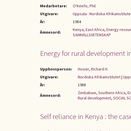
Medarbetare:
O'Keefe, Phil
Utgivare:
Uppsala : Nordiska Afrikainstitutet
År:
1984
Kenya
,
East Africa
,
Energy resou
Ämnesord:
SAMHÄLLSVETENSKAP
Energy for rural development 
Upphovsperson:
Hosier, Richard H.
Utgivare:
Nordiska Afrikainstitutet
|
Upps
År:
1988
Zimbabwe
,
Southern Africa
,
E
Ämnesord:
Rural development
,
SOCIAL S
Self reliance in Kenya : the c