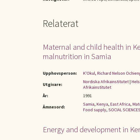
Relaterat
Maternal and child health in Ke
malnutrition in Samia
Upphovsperson:
K'Okul, Richard Nelson Ochien
Nordiska Afrikainstitutet
|
Hels
Utgivare:
Afrikainstitutet
År:
1991
Samia
,
Kenya
,
East Africa
,
Mate
Ämnesord:
Food supply
,
SOCIAL SCIENCE
Energy and development in Ken