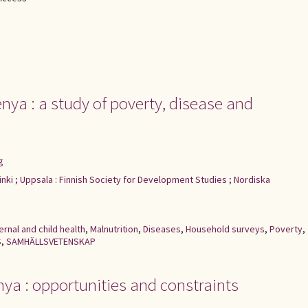
nya : a study of poverty, disease and
g
inki ; Uppsala : Finnish Society for Development Studies ; Nordiska
rnal and child health
,
Malnutrition
,
Diseases
,
Household surveys
,
Poverty
,
S
,
SAMHÄLLSVETENSKAP
ya : opportunities and constraints