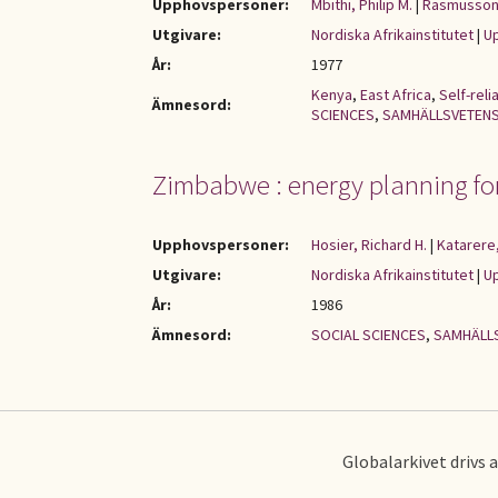
Upphovspersoner:
Mbithi, Philip M.
|
Rasmusson
Utgivare:
Nordiska Afrikainstitutet
|
Up
År:
1977
Kenya
,
East Africa
,
Self-reli
Ämnesord:
SCIENCES
,
SAMHÄLLSVETEN
Zimbabwe : energy planning fo
Upphovspersoner:
Hosier, Richard H.
|
Katarere
Utgivare:
Nordiska Afrikainstitutet
|
Up
År:
1986
Ämnesord:
SOCIAL SCIENCES
,
SAMHÄLL
Globalarkivet drivs 