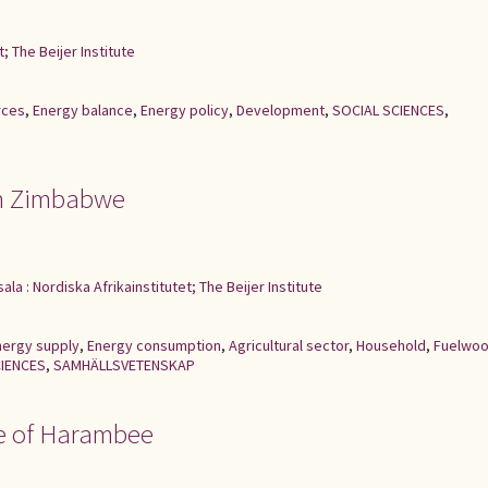
; The Beijer Institute
rces
,
Energy balance
,
Energy policy
,
Development
,
SOCIAL SCIENCES
,
in Zimbabwe
ala : Nordiska Afrikainstitutet; The Beijer Institute
nergy supply
,
Energy consumption
,
Agricultural sector
,
Household
,
Fuelwo
CIENCES
,
SAMHÄLLSVETENSKAP
ase of Harambee