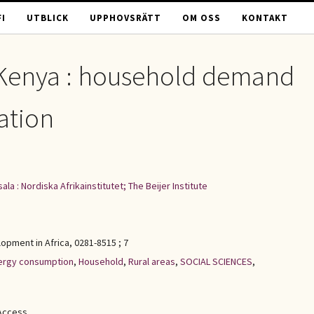
I
UTBLICK
UPPHOVSRÄTT
OM OSS
KONTAKT
l Kenya : household demand
ation
ala : Nordiska Afrikainstitutet; The Beijer Institute
pment in Africa, 0281-8515 ; 7
ergy consumption
,
Household
,
Rural areas
,
SOCIAL SCIENCES
,
Access