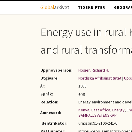
Hoppa till huvudinnehåll
Global
arkivet
TIDSKRIFTER
GEOGRAF
Energy use in rura
and rural transform
Upphovsperson:
Hosier, Richard H.
Utgivare:
Nordiska Afrikainstitutet
|
Upps
År:
1985
Språk:
eng
Relation:
Energy environment and develo
Kenya
,
East Africa
,
Energy
,
En
Ämnesord:
SAMHÄLLSVETENSKAP
Identifikator:
urn:isbn:91-7106-241-6
Rättigheter:
info:eu-repo/semantics/open