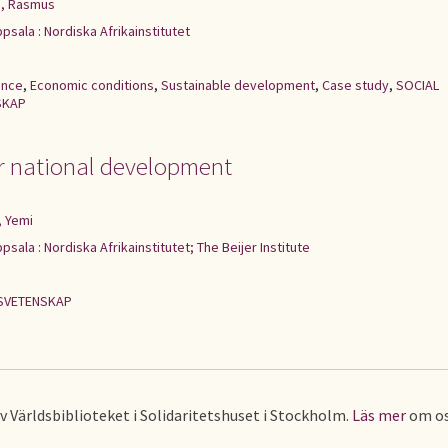
, Rasmus
psala : Nordiska Afrikainstitutet
ance
,
Economic conditions
,
Sustainable development
,
Case study
,
SOCIAL
SKAP
r national development
, Yemi
psala : Nordiska Afrikainstitutet; The Beijer Institute
SVETENSKAP
av Världsbiblioteket i Solidaritetshuset i Stockholm.
Läs mer
om os