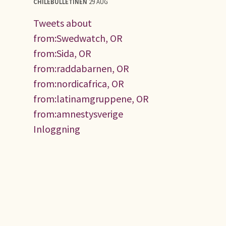
CHILEBULLETINEN
29 AUG
Tweets about
from:Swedwatch, OR
from:Sida, OR
from:raddabarnen, OR
from:nordicafrica, OR
from:latinamgruppene, OR
from:amnestysverige
Inloggning