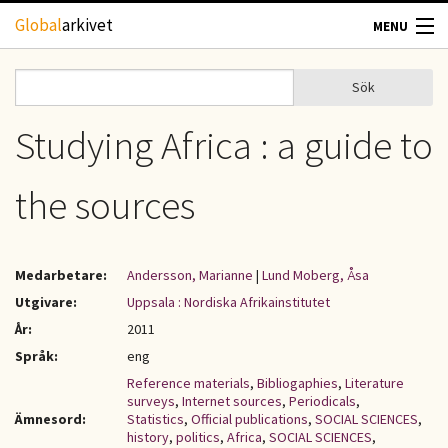
Hoppa till huvudinnehåll
Global
arkivet
MENU
TIDSKRIFTER
Sök
Sök
Sökformulär
GEOGRAFI
Studying Africa : a guide to
UTBLICK
the sources
UPPHOVSRÄTT
Medarbetare:
Andersson, Marianne
|
Lund Moberg, Åsa
OM OSS
Utgivare:
Uppsala : Nordiska Afrikainstitutet
År:
2011
KONTAKT
Språk:
eng
Reference materials
,
Bibliogaphies
,
Literature
surveys
,
Internet sources
,
Periodicals
,
Ämnesord:
Statistics
,
Official publications
,
SOCIAL SCIENCES
,
history
,
politics
,
Africa
,
SOCIAL SCIENCES
,