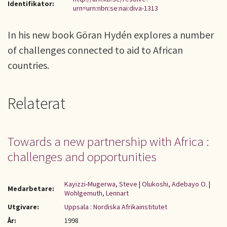
Identifikator:
urn=urn:nbn:se:nai:diva-1313
In his new book Göran Hydén explores a number
of challenges connected to aid to African
countries.
Relaterat
Towards a new partnership with Africa :
challenges and opportunities
Kayizzi-Mugerwa, Steve
|
Olukoshi, Adebayo O.
|
Medarbetare:
Wohlgemuth, Lennart
Utgivare:
Uppsala : Nordiska Afrikainstitutet
År:
1998