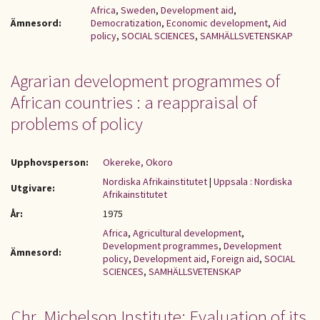
Africa
,
Sweden
,
Development aid
,
Ämnesord:
Democratization
,
Economic development
,
Aid
policy
,
SOCIAL SCIENCES
,
SAMHÄLLSVETENSKAP
Agrarian development programmes of
African countries : a reappraisal of
problems of policy
Upphovsperson:
Okereke, Okoro
Nordiska Afrikainstitutet
|
Uppsala : Nordiska
Utgivare:
Afrikainstitutet
År:
1975
Africa
,
Agricultural development
,
Development programmes
,
Development
Ämnesord:
policy
,
Development aid
,
Foreign aid
,
SOCIAL
SCIENCES
,
SAMHÄLLSVETENSKAP
Chr. Michelson Institute: Evaluation of its