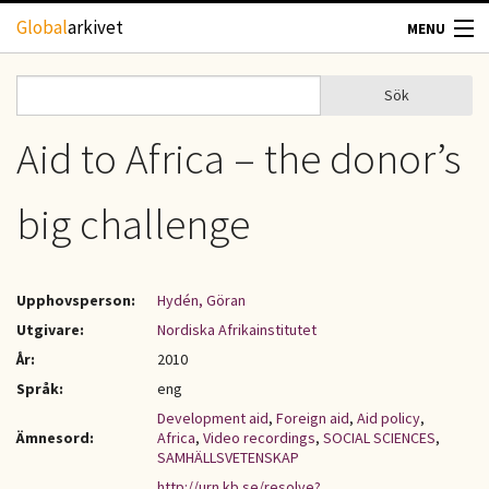
Hoppa till huvudinnehåll
Global
arkivet
MENU
TIDSKRIFTER
Sök
Sök
Sökformulär
GEOGRAFI
Aid to Africa – the donor’s
UTBLICK
big challenge
UPPHOVSRÄTT
Upphovsperson:
Hydén, Göran
OM OSS
Utgivare:
Nordiska Afrikainstitutet
År:
2010
KONTAKT
Språk:
eng
Development aid
,
Foreign aid
,
Aid policy
,
Ämnesord:
Africa
,
Video recordings
,
SOCIAL SCIENCES
,
SAMHÄLLSVETENSKAP
http://urn.kb.se/resolve?