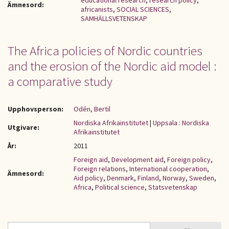
educational research
,
research policy
,
Ämnesord:
africanists
,
SOCIAL SCIENCES
,
SAMHÄLLSVETENSKAP
The Africa policies of Nordic countries
and the erosion of the Nordic aid model :
a comparative study
Upphovsperson:
Odén, Bertil
Nordiska Afrikainstitutet
|
Uppsala : Nordiska
Utgivare:
Afrikainstitutet
År:
2011
Foreign aid
,
Development aid
,
Foreign policy
,
Foreign relations
,
International cooperation
,
Ämnesord:
Aid policy
,
Denmark
,
Finland
,
Norway
,
Sweden
,
Africa
,
Political science
,
Statsvetenskap
Sök