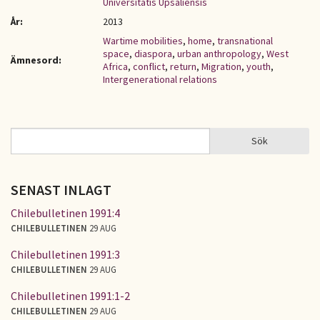
Universitatis Upsaliensis
År:
2013
Wartime mobilities
,
home
,
transnational
space
,
diaspora
,
urban anthropology
,
West
Ämnesord:
Africa
,
conflict
,
return
,
Migration
,
youth
,
Intergenerational relations
Sök
Sök
SÖKFORMULÄR
SENAST INLAGT
Chilebulletinen 1991:4
CHILEBULLETINEN
29 AUG
Chilebulletinen 1991:3
CHILEBULLETINEN
29 AUG
Chilebulletinen 1991:1-2
CHILEBULLETINEN
29 AUG