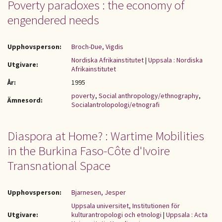
Poverty paradoxes : the economy of
engendered needs
Upphovsperson:
Broch-Due, Vigdis
Nordiska Afrikainstitutet
|
Uppsala : Nordiska
Utgivare:
Afrikainstitutet
År:
1995
poverty
,
Social anthropology/ethnography
,
Ämnesord:
Socialantrolopologi/etnografi
Diaspora at Home? : Wartime Mobilities
in the Burkina Faso-Côte d'Ivoire
Transnational Space
Upphovsperson:
Bjarnesen, Jesper
Uppsala universitet, Institutionen för
Utgivare:
kulturantropologi och etnologi
|
Uppsala : Acta