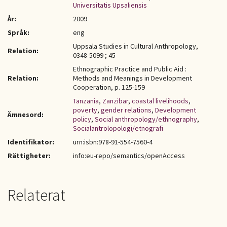
Universitatis Upsaliensis
År:
2009
Språk:
eng
Uppsala Studies in Cultural Anthropology,
Relation:
0348-5099 ; 45
Ethnographic Practice and Public Aid :
Relation:
Methods and Meanings in Development
Cooperation, p. 125-159
Tanzania
,
Zanzibar
,
coastal livelihoods
,
poverty
,
gender relations
,
Development
Ämnesord:
policy
,
Social anthropology/ethnography
,
Socialantrolopologi/etnografi
Identifikator:
urn:isbn:978-91-554-7560-4
Rättigheter:
info:eu-repo/semantics/openAccess
Relaterat