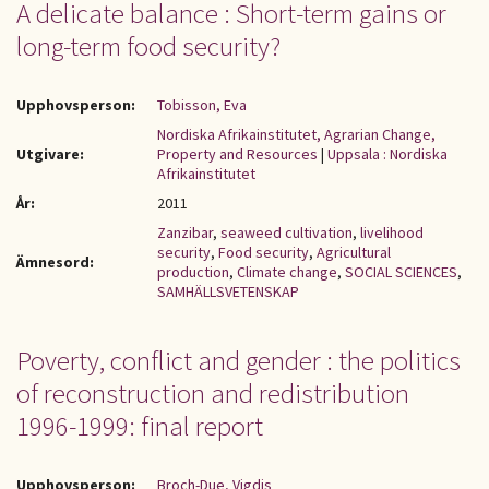
A delicate balance : Short-term gains or
long-term food security?
Upphovsperson:
Tobisson, Eva
Nordiska Afrikainstitutet, Agrarian Change,
Utgivare:
Property and Resources
|
Uppsala : Nordiska
Afrikainstitutet
År:
2011
Zanzibar
,
seaweed cultivation
,
livelihood
security
,
Food security
,
Agricultural
Ämnesord:
production
,
Climate change
,
SOCIAL SCIENCES
,
SAMHÄLLSVETENSKAP
Poverty, conflict and gender : the politics
of reconstruction and redistribution
1996-1999: final report
Upphovsperson:
Broch-Due, Vigdis