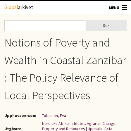
Hoppa till huvudinnehåll
Global
arkivet
MENU
TIDSKRIFTER
Sök
Sök
Sökformulär
GEOGRAFI
Notions of Poverty and
UTBLICK
Wealth in Coastal Zanzibar
UPPHOVSRÄTT
: The Policy Relevance of
OM OSS
Local Perspectives
KONTAKT
Upphovsperson:
Tobisson, Eva
Nordiska Afrikainstitutet, Agrarian Change,
Utgivare:
Property and Resources
|
Uppsala : Acta