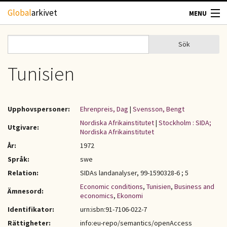
Hoppa till huvudinnehåll
Global
arkivet
MENU
TIDSKRIFTER
Sök
Sök
Sökformulär
GEOGRAFI
Tunisien
UTBLICK
Upphovspersoner:
Ehrenpreis, Dag
|
Svensson, Bengt
UPPHOVSRÄTT
Nordiska Afrikainstitutet
|
Stockholm : SIDA;
Utgivare:
Nordiska Afrikainstitutet
År:
1972
OM OSS
Språk:
swe
Relation:
SIDAs landanalyser, 99-1590328-6 ; 5
KONTAKT
Economic conditions
,
Tunisien
,
Business and
Ämnesord:
economics
,
Ekonomi
Identifikator:
urn:isbn:91-7106-022-7
Rättigheter:
info:eu-repo/semantics/openAccess