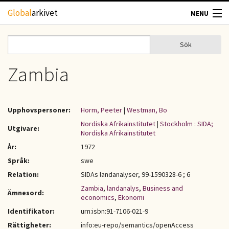
Hoppa till huvudinnehåll
Global
arkivet
MENU
TIDSKRIFTER
Sök
Sök
Sökformulär
GEOGRAFI
Zambia
UTBLICK
Upphovspersoner:
Horm, Peeter
|
Westman, Bo
UPPHOVSRÄTT
Nordiska Afrikainstitutet
|
Stockholm : SIDA;
Utgivare:
Nordiska Afrikainstitutet
År:
1972
OM OSS
Språk:
swe
Relation:
SIDAs landanalyser, 99-1590328-6 ; 6
KONTAKT
Zambia
,
landanalys
,
Business and
Ämnesord:
economics
,
Ekonomi
Identifikator:
urn:isbn:91-7106-021-9
Rättigheter:
info:eu-repo/semantics/openAccess