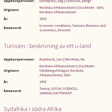
Upphovspersoner:
Ehrenpreis, Dag
|
Svensson, Bengt
Nordiska Afrikainstitutet
|
Stockholm : SIDA;
Utgivare:
Nordiska Afrikainstitutet
År:
1972
Economic conditions
,
Tunisien
,
Business and
Ämnesord:
economics
,
Ekonomi
Tunisien : beskrivning av ett u-land
Upphovspersoner:
Rudebeck, Lars
|
Westman, Bo
Nordiska Afrikainstitutet
|
Stockholm :
Utgivare:
Utbildningsförlaget; Nordiska
Afrikainstitutet; SIDA
År:
1972
Tunisia
,
SOCIAL SCIENCES
,
Ämnesord:
SAMHÄLLSVETENSKAP
Sydafrika i södra Afrika