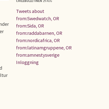
CHILEBULLETINEN
29 AUG
Tweets about
from:Swedwatch, OR
under
from:Sida, OR
er
from:raddabarnen, OR
from:nordicafrica, OR
from:latinamgruppene, OR
from:amnestysverige
Inloggning
ad
ltur