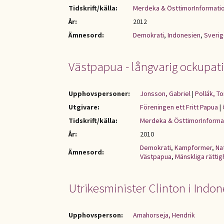
Tidskrift/källa:
Merdeka & ÖsttimorInformati
År:
2012
Ämnesord:
Demokrati
,
Indonesien
,
Sveri
Västpapua - långvarig ockupat
Upphovspersoner:
Jonsson, Gabriel
|
Pollák, 
Utgivare:
Föreningen ett Fritt Papua
|
Tidskrift/källa:
Merdeka & ÖsttimorInforma
År:
2010
Demokrati
,
Kampformer
,
Na
Ämnesord:
Västpapua
,
Mänskliga rättig
Utrikesminister Clinton i Indo
Upphovsperson:
Amahorseja, Hendrik