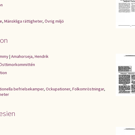
on
ge
,
Mänskliga rättigheter
,
Övrig miljö
ion
Tommy
|
Amahorseja, Hendrik
Östtimorkommittén
tion
tionella befrielsekamper
,
Ockupationer
,
Folkomröstningar
,
heter
nesien