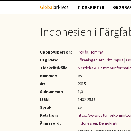
Hoppa till huvudinnehåll
Global
arkivet
TIDSKRIFTER
GEOGRAF
Indonesien i Färgfa
Upphovsperson:
Pollák, Tommy
Utgivare:
Föreningen ett Fritt Papua
|
Ös
Tidskrift/källa:
Merdeka & ÖsttimorInformati
Nummer:
65
År:
2015
Sidnummer:
1,3
ISSN:
1402-2559
Språk:
sv
Relation:
http://www.osttimorkommitt
Ämnesord:
Indonesien
,
Demokrati