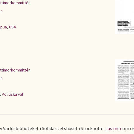
ttimorkommittén
on
apua
,
USA
ttimorkommittén
on
,
Politiska val
av Världsbiblioteket i Solidaritetshuset i Stockholm.
Läs mer
om os