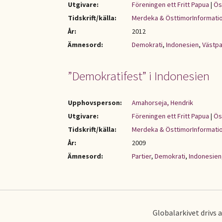
Utgivare:
Föreningen ett Fritt Papua
|
Ös
Tidskrift/källa:
Merdeka & ÖsttimorInformati
År:
2012
Ämnesord:
Demokrati
,
Indonesien
,
Västp
”Demokratifest” i Indonesien
Upphovsperson:
Amahorseja, Hendrik
Utgivare:
Föreningen ett Fritt Papua
|
Ös
Tidskrift/källa:
Merdeka & ÖsttimorInformati
År:
2009
Ämnesord:
Partier
,
Demokrati
,
Indonesien
Globalarkivet drivs 