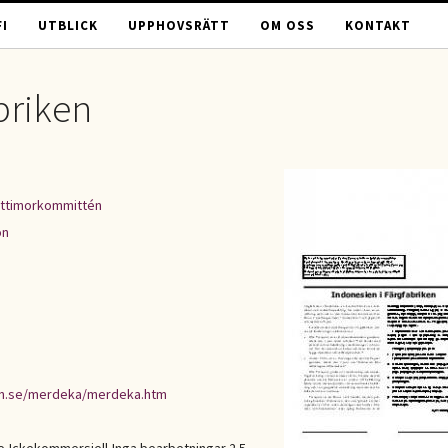
I
UTBLICK
UPPHOVSRÄTT
OM OSS
KONTAKT
briken
ttimorkommittén
on
en.se/merdeka/merdeka.htm