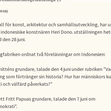
Ickekommersiell-Inga bearbetningar 2.5
99 KB)
ll för konst, arkitektur och samhällsutveckling, har 
 indonesiske konstnären Heri Dono. utställningen het
 den 28 juni.
gfabriken ordnat två föreläsningar om Indonesien:
itténs grundare, talade den 4 juni under rubriken "V
g som förtränger sin historia? Hur har människors ku
i och välfärd påverkats?"
ett Fritt Papuas grundare, talade den 7 juni om
mokrati".