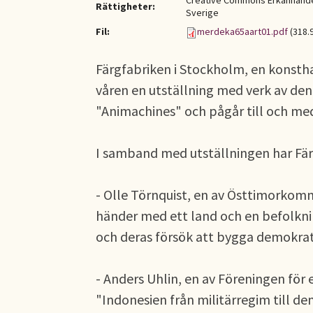
Creative Commons Erkännande-
Rättigheter:
Sverige
Fil:
merdeka65aart01.pdf
(318.
Färgfabriken i Stockholm, en konstha
våren en utställning med verk av den
"Animachines" och pågår till och med
I samband med utställningen har Fär
- Olle Törnquist, en av Östtimorkomm
händer med ett land och en befolknin
och deras försök att bygga demokrat
- Anders Uhlin, en av Föreningen för 
"Indonesien från militärregim till de