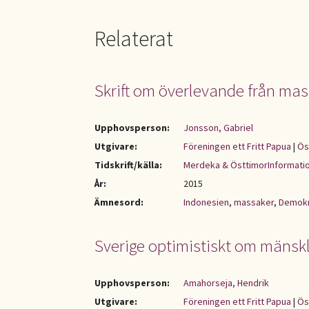
Relaterat
Skrift om överlevande från mas
Upphovsperson:
Jonsson, Gabriel
Utgivare:
Föreningen ett Fritt Papua
|
Ös
Tidskrift/källa:
Merdeka & ÖsttimorInformati
År:
2015
Ämnesord:
Indonesien
,
massaker
,
Demokr
Sverige optimistiskt om mänskl
Upphovsperson:
Amahorseja, Hendrik
Utgivare:
Föreningen ett Fritt Papua
|
Ös