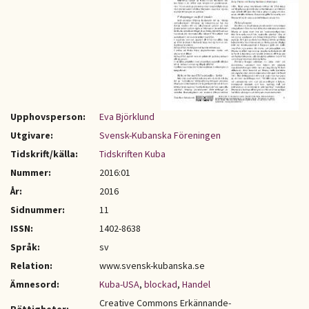
Upphovsperson:
Eva Björklund
Utgivare:
Svensk-Kubanska Föreningen
Tidskrift/källa:
Tidskriften Kuba
Nummer:
2016:01
År:
2016
Sidnummer:
11
ISSN:
1402-8638
Språk:
sv
Relation:
www.svensk-kubanska.se
Ämnesord:
Kuba-USA
,
blockad
,
Handel
Creative Commons Erkännande-