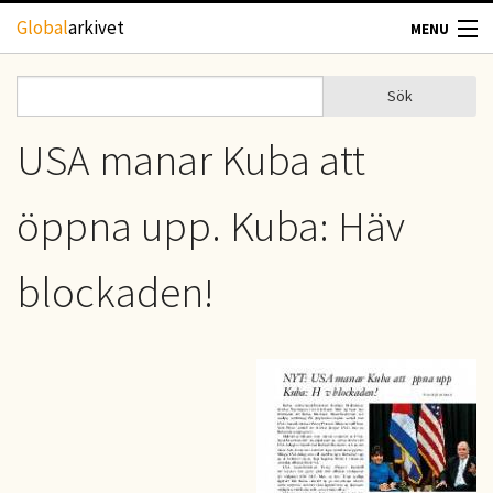
Hoppa till huvudinnehåll
Global
arkivet
MENU
TIDSKRIFTER
Sök
Sök
Sökformulär
GEOGRAFI
USA manar Kuba att
UTBLICK
öppna upp. Kuba: Häv
UPPHOVSRÄTT
blockaden!
OM OSS
KONTAKT