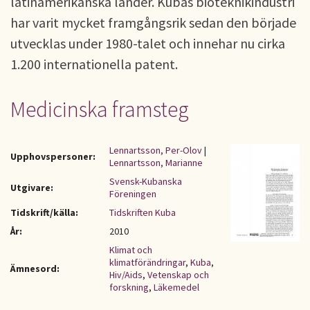
latinamerikanska länder. Kubas bioteknikindustri
har varit mycket framgångsrik sedan den började
utvecklas under 1980-talet och innehar nu cirka
1.200 internationella patent.
Medicinska framsteg
Lennartsson, Per-Olov
|
Upphovspersoner:
Lennartsson, Marianne
Svensk-Kubanska
Utgivare:
Föreningen
Tidskrift/källa:
Tidskriften Kuba
År:
2010
Klimat och
klimatförändringar
,
Kuba
,
Ämnesord:
Hiv/Aids
,
Vetenskap och
forskning
,
Läkemedel