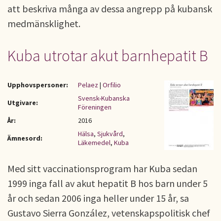
att beskriva många av dessa angrepp på kubansk
medmänsklighet.
Kuba utrotar akut barnhepatit B
Upphovspersoner:
Pelaez
|
Orfilio
Svensk-Kubanska
Utgivare:
Föreningen
År:
2016
Hälsa
,
Sjukvård
,
Ämnesord:
Läkemedel
,
Kuba
Med sitt vaccinationsprogram har Kuba sedan
1999 inga fall av akut hepatit B hos barn under 5
år och sedan 2006 inga heller under 15 år, sa
Gustavo Sierra González, vetenskapspolitisk chef