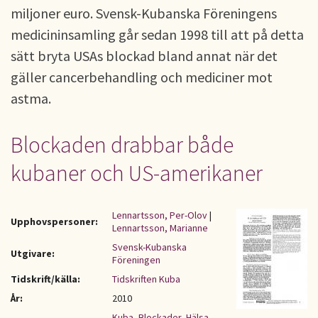
miljoner euro. Svensk-Kubanska Föreningens
medicininsamling går sedan 1998 till att på detta
sätt bryta USAs blockad bland annat när det
gäller cancerbehandling och mediciner mot
astma.
Blockaden drabbar både
kubaner och US-amerikaner
Lennartsson, Per-Olov
|
Upphovspersoner:
Lennartsson, Marianne
Svensk-Kubanska
Utgivare:
Föreningen
Tidskrift/källa:
Tidskriften Kuba
År:
2010
Kuba
,
Blockader
,
Hälsa
,