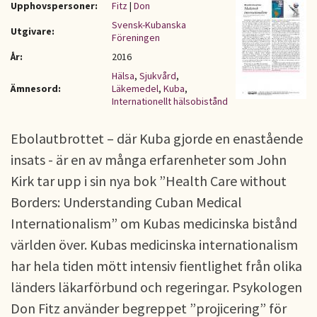
Upphovspersoner:
Fitz
|
Don
Svensk-Kubanska
Utgivare:
Föreningen
År:
2016
Hälsa
,
Sjukvård
,
Ämnesord:
Läkemedel
,
Kuba
,
Internationellt hälsobistånd
Ebolautbrottet – där Kuba gjorde en enastående
insats - är en av många erfarenheter som John
Kirk tar upp i sin nya bok ”Health Care without
Borders: Understanding Cuban Medical
Internationalism” om Kubas medicinska bistånd
världen över. Kubas medicinska internationalism
har hela tiden mött intensiv fientlighet från olika
länders läkarförbund och regeringar. Psykologen
Don Fitz använder begreppet ”projicering” för