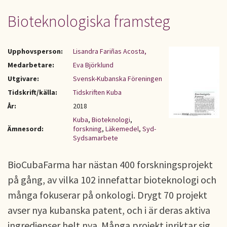
Bioteknologiska framsteg
Upphovsperson:
Lisandra Fariñas Acosta,
Medarbetare:
Eva Björklund
Utgivare:
Svensk-Kubanska Föreningen
Tidskrift/källa:
Tidskriften Kuba
År:
2018
Kuba
,
Bioteknologi
,
Ämnesord:
forskning
,
Läkemedel
,
Syd-
Sydsamarbete
BioCubaFarma har nästan 400 forskningsprojekt
på gång, av vilka 102 innefattar bioteknologi och
många fokuserar på onkologi. Drygt 70 projekt
avser nya kubanska patent, och i är deras aktiva
ingredienser helt nya. Många projekt inriktar sig