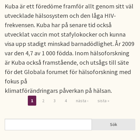
Kuba är ett föredöme framför allt genom sitt väl
utvecklade hälsosystem och den låga HIV-
frekvensen. Kuba har på senare tid också
utvecklat vaccin mot stafylokocker och kunna
visa upp stadigt minskad barnadödlighet. År 2009
var den 4,7 av 1 000 födda. Inom hälsoforskning
är Kuba också framstående, och utsågs till säte
för det Globala forumet för hälsoforskning med
fokus på
klimatförändringars påverkan på hälsan.
1
2
3
4
nästa ›
sista »
Sidor
Sök
Sök
SÖKFORMULÄR