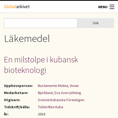
Hoppa till huvudinnehåll
Global
arkivet
MENU
TIDSKRIFTER
Sök
Sök
Sökformulär
GEOGRAFI
Läkemedel
UTBLICK
En milstolpe i kubansk
UPPHOVSRÄTT
bioteknologi
OM OSS
Upphovsperson:
Bustamente Molina, Vivian
KONTAKT
Medarbetare:
Björklund, Eva översättning
Utgivare:
Svensk-Kubanska Föreningen
Tidskrift/källa:
Tidskriften Kuba
År:
2018