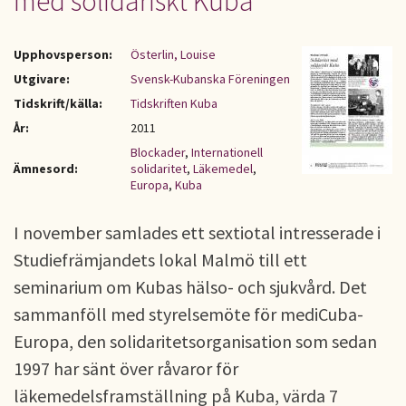
med solidariskt Kuba
Upphovsperson:
Österlin, Louise
Utgivare:
Svensk-Kubanska Föreningen
Tidskrift/källa:
Tidskriften Kuba
År:
2011
Blockader
,
Internationell
Ämnesord:
solidaritet
,
Läkemedel
,
Europa
,
Kuba
I november samlades ett sextiotal intresserade i
Studiefrämjandets lokal Malmö till ett
seminarium om Kubas hälso- och sjukvård. Det
sammanföll med styrelsemöte för mediCuba-
Europa, den solidaritetsorganisation som sedan
1997 har sänt över råvaror för
läkemedelsframställning på Kuba, värda 7