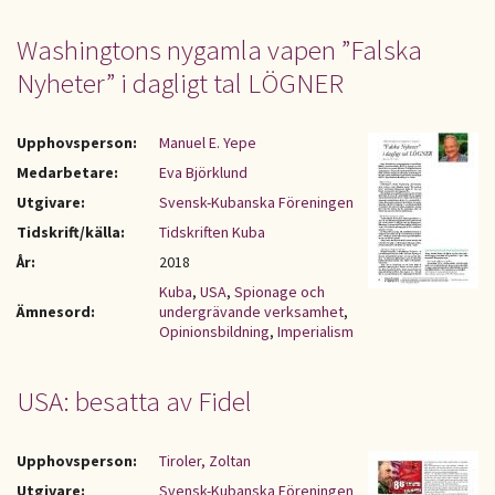
Washingtons nygamla vapen ”Falska
Nyheter” i dagligt tal LÖGNER
Upphovsperson:
Manuel E. Yepe
Medarbetare:
Eva Björklund
Utgivare:
Svensk-Kubanska Föreningen
Tidskrift/källa:
Tidskriften Kuba
År:
2018
Kuba
,
USA
,
Spionage och
Ämnesord:
undergrävande verksamhet
,
Opinionsbildning
,
Imperialism
USA: besatta av Fidel
Upphovsperson:
Tiroler, Zoltan
Utgivare:
Svensk-Kubanska Föreningen