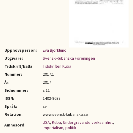
Upphovsperson:
Eva Björklund
Utgivare:
Svensk-Kubanska Föreningen
Tidskrift/källa:
Tidskriften Kuba
Nummer:
2017:1
År:
2017
Sidnummer:
s 11
ISSN:
1402-8638
Språk:
sv
Relation:
www.svensk-kubanska.se
USA
,
Kuba
,
Undergrävande verksamhet
,
Ämnesord:
Imperialism
,
politik