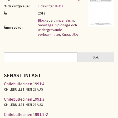
Tidskrift/källa:
Tidskriften Kuba
År:
2012
Blockader
,
Imperialism
,
Sabotage
,
Spionage och
Ämnesord:
undergrävande
verksamheter
,
Kuba
,
USA
Sök
Sök
SÖKFORMULÄR
SENAST INLAGT
Chilebulletinen 1991:4
CHILEBULLETINEN
29 AUG
Chilebulletinen 1991:3
CHILEBULLETINEN
29 AUG
Chilebulletinen 1991:1-2