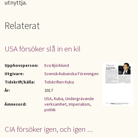
utnyttja.
Relaterat
USA försöker slå in en kil
Upphovsperson:
Eva Björklund
Utgivare:
Svensk-Kubanska Föreningen
Tidskrift/källa:
Tidskriften Kuba
År:
2017
USA
,
Kuba
,
Undergrävande
Ämnesord:
verksamhet
,
Imperialism
,
politik
CIA försöker igen, och igen ...