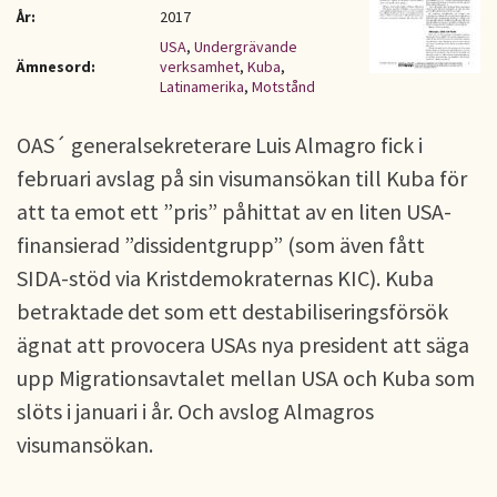
År:
2017
USA
,
Undergrävande
Ämnesord:
verksamhet
,
Kuba
,
Latinamerika
,
Motstånd
OAS´ generalsekreterare Luis Almagro fick i
februari avslag på sin visumansökan till Kuba för
att ta emot ett ”pris” påhittat av en liten USA-
finansierad ”dissidentgrupp” (som även fått
SIDA-stöd via Kristdemokraternas KIC). Kuba
betraktade det som ett destabiliseringsförsök
ägnat att provocera USAs nya president att säga
upp Migrationsavtalet mellan USA och Kuba som
slöts i januari i år. Och avslog Almagros
visumansökan.