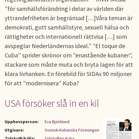
”för samhällsförändring i delar av världen där
yttrandefriheten är begränsad […]Våra teman är
demokrati, gott samhällstyre, sexuell hälsa och
rättigheter och internationell rättvisa […] som
avspeglar Nederländernas ideal.” ”El toque de
Cuba” sprider skrönor om ”enastående kubaner”,
stackare som måste muta och bryta lagen för att
klara livhanken. En förebild för SIDAs 90 miljoner
för att ”modernisera” Kuba?
USA försöker slå in en kil
Upphovsperson:
Eva Björklund
Utgivare:
Svensk-Kubanska Föreningen
Tidskrift/källa:
Tidskriften Kuba