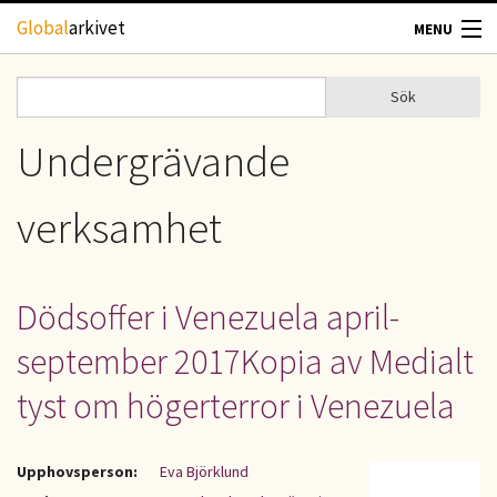
Hoppa till huvudinnehåll
Global
arkivet
MENU
TIDSKRIFTER
Sök
Sök
Sökformulär
GEOGRAFI
Undergrävande
UTBLICK
verksamhet
UPPHOVSRÄTT
Dödsoffer i Venezuela april-
OM OSS
september 2017Kopia av Medialt
KONTAKT
tyst om högerterror i Venezuela
Upphovsperson:
Eva Björklund