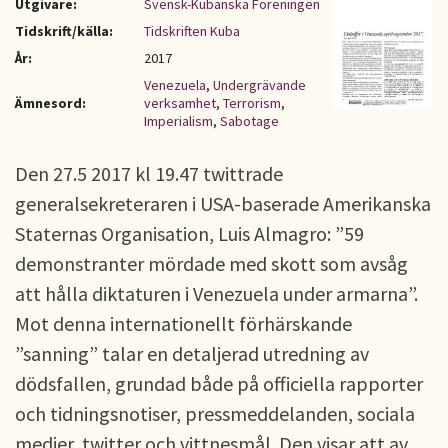
Utgivare:
Svensk-Kubanska Föreningen
Tidskrift/källa:
Tidskriften Kuba
År:
2017
Venezuela
,
Undergrävande
Ämnesord:
verksamhet
,
Terrorism
,
Imperialism
,
Sabotage
Den 27.5 2017 kl 19.47 twittrade
generalsekreteraren i USA-baserade Amerikanska
Staternas Organisation, Luis Almagro: ”59
demonstranter mördade med skott som avsåg
att hålla diktaturen i Venezuela under armarna”.
Mot denna internationellt förhärskande
”sanning” talar en detaljerad utredning av
dödsfallen, grundad både på officiella rapporter
och tidningsnotiser, pressmeddelanden, sociala
medier, twitter och vittnesmål. Den visar att av