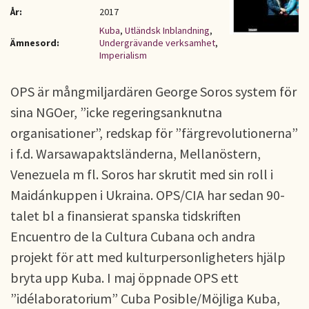
År:
2017
Kuba
,
Utländsk Inblandning
,
Ämnesord:
Undergrävande verksamhet
,
Imperialism
OPS är mångmiljardären George Soros system för
sina NGOer, ”icke regeringsanknutna
organisationer”, redskap för ”färgrevolutionerna”
i f.d. Warsawapaktsländerna, Mellanöstern,
Venezuela m fl. Soros har skrutit med sin roll i
Maidánkuppen i Ukraina. OPS/CIA har sedan 90-
talet bl a finansierat spanska tidskriften
Encuentro de la Cultura Cubana och andra
projekt för att med kulturpersonligheters hjälp
bryta upp Kuba. I maj öppnade OPS ett
”idélaboratorium” Cuba Posible/Möjliga Kuba,