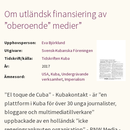
Om utländsk finansiering av
”oberoende” medier”
Upphovsperson:
Eva Björklund
Utgivare:
Svensk-Kubanska Föreningen
Tidskrift/källa:
Tidskriften Kuba
År:
2017
USA
,
Kuba
,
Undergrävande
Ämnesord:
verksamhet
,
Imperialism
”El toque de Cuba” - Kubakontakt - är ”en
plattform i Kuba för över 30 unga journalister,
bloggare och multimediatillverkare”
uppbackade av en holländsk ”icke
regeringsanknuten organisation” - RNW Media -