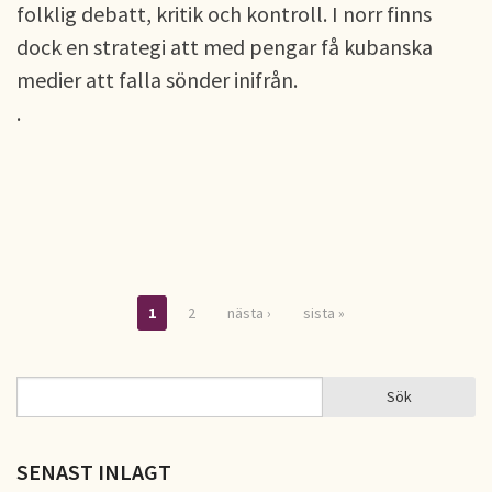
folklig debatt, kritik och kontroll. I norr finns
dock en strategi att med pengar få kubanska
medier att falla sönder inifrån.
.
1
2
nästa ›
sista »
Sidor
Sök
Sök
SÖKFORMULÄR
SENAST INLAGT